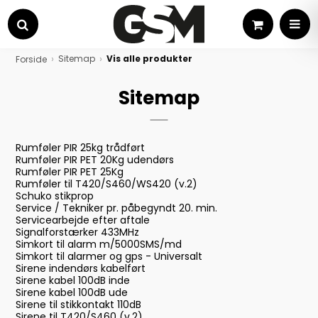
Kurv
MEN
Søg
Sitemap
Vis alle produkter
Forside
Sitemap
Rumføler PIR 25kg trådført
Rumføler PIR PET 20Kg udendørs
Rumføler PIR PET 25Kg
Rumføler til T420/S460/WS420 (v.2)
Schuko stikprop
Service / Tekniker pr. påbegyndt 20. min.
Servicearbejde efter aftale
Signalforstærker 433MHz
Simkort til alarm m/5000SMS/md
Simkort til alarmer og gps - Universalt
Sirene indendørs kabelført
Sirene kabel 100dB inde
Sirene kabel 100dB ude
Sirene til stikkontakt 110dB
Sirene til T420/S460 (v.2)