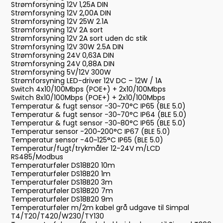
Strømforsyning 12V 1,25A DIN
Strømforsyning 12V 2,00A DIN
Strømforsyning 12V 25W 2.1A
Strømforsyning 12V 2A sort
Strømforsyning 12V 2A sort uden dc stik
Strømforsyning 12V 30W 2.5A DIN
Strømforsyning 24V 0,63A DIN
Strømforsyning 24V 0,88A DIN
Strømforsyning 5V/12V 300W
Strømforsyning LED-driver 12V DC – 12W / 1A
Switch 4x10/100Mbps (POE+) + 2x10/100Mbps
Switch 8x10/100Mbps (POE+) + 2x10/100Mbps
Temperatur & fugt sensor -30~70°C IP65 (BLE 5.0)
Temperatur & fugt sensor -30~70°C IP64 (BLE 5.0)
Temperatur & fugt sensor -30~80°C IP65 (BLE 5.0)
Temperatur sensor -200~200°C IP67 (BLE 5.0)
Temperatur sensor -40~125°C IP65 (BLE 5.0)
Temperatur/fugt/trykmåler 12-24V m/LCD
RS485/Modbus
Temperaturføler DS18B20 10m
Temperaturføler DS18B20 1m
Temperaturføler DS18B20 3m
Temperaturføler DS18B20 7m
Temperaturføler DS18B20 9m
Temperaturføler m/2m kabel grå udgave til Simpal
T4/T20/T420/W230/TY130