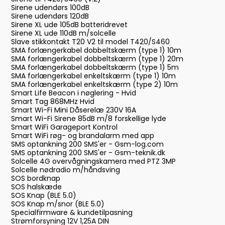
Sirene udendørs 100dB
Sirene udendørs 120dB
Sirene XL ude 105dB batteridrevet
Sirene XL ude 110dB m/solcelle
Slave stikkontakt T20 V2 til model T420/S460
SMA forlængerkabel dobbeltskærm (type 1) 10m
SMA forlængerkabel dobbeltskærm (type 1) 20m
SMA forlængerkabel dobbeltskærm (type 1) 5m
SMA forlængerkabel enkeltskærm (type 1) 10m
SMA forlængerkabel enkeltskærm (type 2) 10m
Smart Life Beacon i nøglering - Hvid
Smart Tag 868MHz Hvid
Smart Wi-Fi Mini Dåserelæ 230V 16A
Smart Wi-Fi Sirene 85dB m/8 forskellige lyde
Smart WiFi Garageport Kontrol
Smart WiFi røg- og brandalarm med app
SMS optankning 200 SMS'er - Gsm-log.com
SMS optankning 200 SMS'er - Gsm-teknik.dk
Solcelle 4G overvågningskamera med PTZ 3MP
Solcelle nødradio m/håndsving
SOS bordknap
SOS halskæde
SOS Knap (BLE 5.0)
SOS Knap m/snor (BLE 5.0)
Specialfirmware & kundetilpasning
Strømforsyning 12V 1,25A DIN