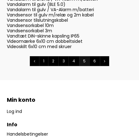
Vandalarm til gulv (BLE 5.0)
Vandalarm til gulv / VA-Alarm m/batteri
Vandsensor til gulv m/relæ og 2m kabel
Vandsensor tilslutningskabel
Vandsensorkabel 10m
Vandsensorkabel 3m
Vandtæt DIN-skinne kapsling IP65
Videomærke 6x10 cm dobbeltsidet
Videoskilt 6x10 cm med skruer
1
2
3
4
5
6
Min konto
Log ind
Info
Handelsbetingelser