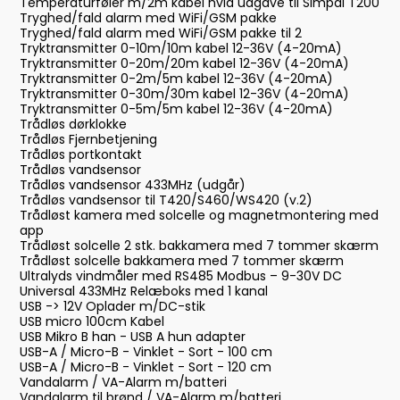
Temperaturføler m/2m kabel hvid udgave til Simpal T200
Tryghed/fald alarm med WiFi/GSM pakke
Tryghed/fald alarm med WiFi/GSM pakke til 2
Tryktransmitter 0-10m/10m kabel 12-36V (4-20mA)
Tryktransmitter 0-20m/20m kabel 12-36V (4-20mA)
Tryktransmitter 0-2m/5m kabel 12-36V (4-20mA)
Tryktransmitter 0-30m/30m kabel 12-36V (4-20mA)
Tryktransmitter 0-5m/5m kabel 12-36V (4-20mA)
Trådløs dørklokke
Trådløs Fjernbetjening
Trådløs portkontakt
Trådløs vandsensor
Trådløs vandsensor 433MHz (udgår)
Trådløs vandsensor til T420/S460/WS420 (v.2)
Trådløst kamera med solcelle og magnetmontering med
app
Trådløst solcelle 2 stk. bakkamera med 7 tommer skærm
Trådløst solcelle bakkamera med 7 tommer skærm
Ultralyds vindmåler med RS485 Modbus – 9-30V DC
Universal 433MHz Relæboks med 1 kanal
USB -> 12V Oplader m/DC-stik
USB micro 100cm Kabel
USB Mikro B han - USB A hun adapter
USB-A / Micro-B - Vinklet - Sort - 100 cm
USB-A / Micro-B - Vinklet - Sort - 120 cm
Vandalarm / VA-Alarm m/batteri
Vandalarm til brønd / VA-Alarm m/batteri