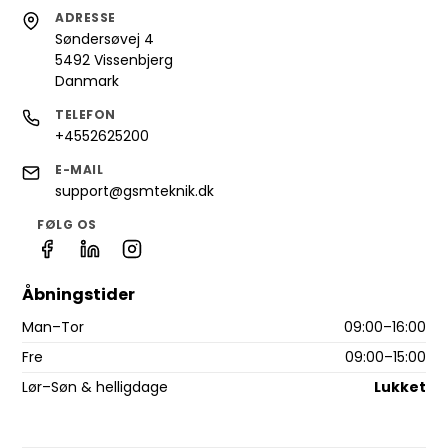
ADRESSE
Søndersøvej 4
5492 Vissenbjerg
Danmark
TELEFON
+4552625200
E-MAIL
support@gsmteknik.dk
FØLG OS
Åbningstider
Man–Tor
09:00–16:00
Fre
09:00–15:00
Lør–Søn & helligdage
Lukket