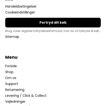
Handelsbetingelser
Cookieindstillinger
Fortryd dit køb
Brug vores digitale fortrydelsesformular, hvis du vil fortryde et køb.
Sitemap
Menu
Forside
Shop
Om os
Support
Returnering
Levering / Click & Collect
Vejledninger