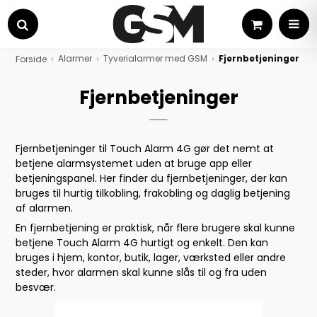
Kurv
MEN
Søg
Alarmer
Tyverialarmer med GSM
Fjernbetjeninger
Forside
Fjernbetjeninger
Fjernbetjeninger til Touch Alarm 4G gør det nemt at
betjene alarmsystemet uden at bruge app eller
betjeningspanel. Her finder du fjernbetjeninger, der kan
bruges til hurtig tilkobling, frakobling og daglig betjening
af alarmen.
En fjernbetjening er praktisk, når flere brugere skal kunne
betjene Touch Alarm 4G hurtigt og enkelt. Den kan
bruges i hjem, kontor, butik, lager, værksted eller andre
steder, hvor alarmen skal kunne slås til og fra uden
besvær.