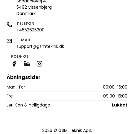
Søndersøvej 4
5492 Vissenbjerg
Danmark
TELEFON
+4552625200
E-MAIL
support@gsmteknik.dk
FØLG OS
Åbningstider
Man–Tor
09:00–16:00
Fre
09:00–15:00
Lør–Søn & helligdage
Lukket
2026 © GSM Teknik ApS.