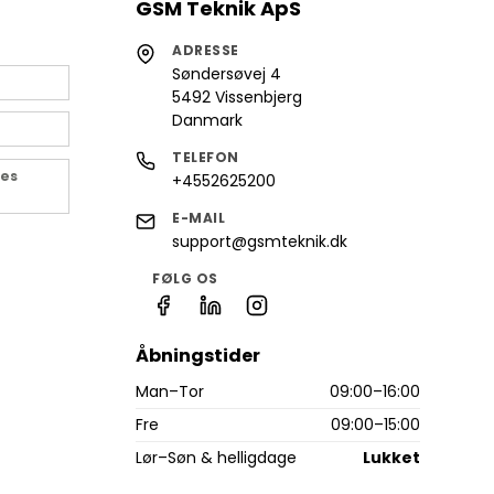
GSM Teknik ApS
ADRESSE
Søndersøvej 4
5492 Vissenbjerg
Danmark
TELEFON
des
+4552625200
E-MAIL
support@gsmteknik.dk
FØLG OS
Åbningstider
Man–Tor
09:00–16:00
Fre
09:00–15:00
Lør–Søn & helligdage
Lukket