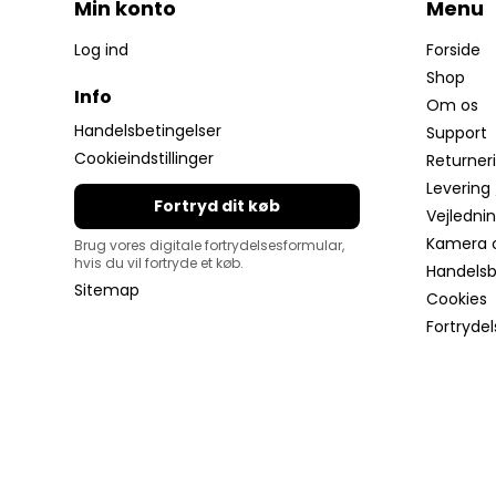
Min konto
Menu
Log ind
Forside
Shop
Info
Om os
Handelsbetingelser
Support
Cookieindstillinger
Returner
Levering 
Fortryd dit køb
Vejledni
Kamera 
Brug vores digitale fortrydelsesformular,
hvis du vil fortryde et køb.
Handelsbe
Sitemap
Cookies
Fortryde