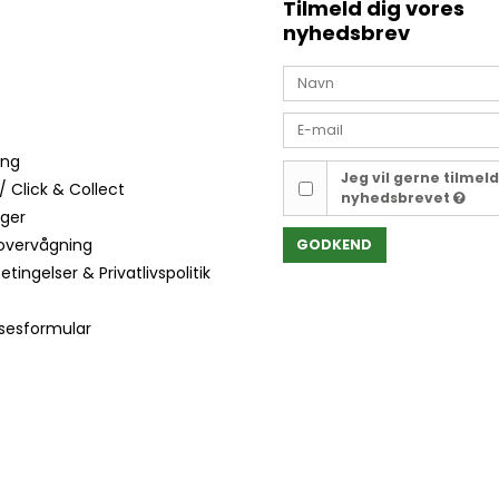
Tilmeld dig vores
nyhedsbrev
ing
Jeg vil gerne tilmel
/ Click & Collect
nyhedsbrevet
nger
overvågning
GODKEND
tingelser & Privatlivspolitik
lsesformular