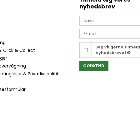
nyhedsbrev
ing
Jeg vil gerne tilmel
/ Click & Collect
nyhedsbrevet
nger
overvågning
GODKEND
tingelser & Privatlivspolitik
lsesformular