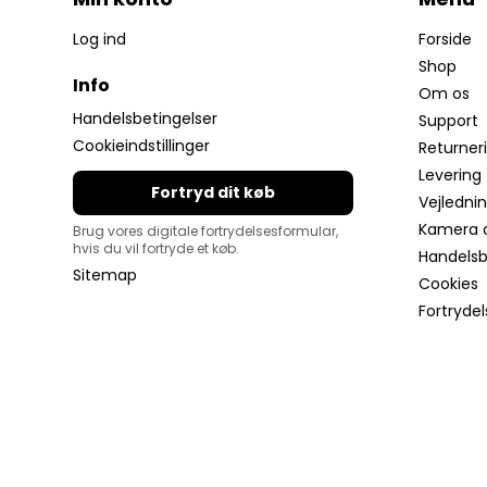
Log ind
Forside
Shop
Info
Om os
Handelsbetingelser
Support
Cookieindstillinger
Returner
Levering 
Fortryd dit køb
Vejledni
Kamera 
Brug vores digitale fortrydelsesformular,
hvis du vil fortryde et køb.
Handelsbe
Sitemap
Cookies
Fortryde