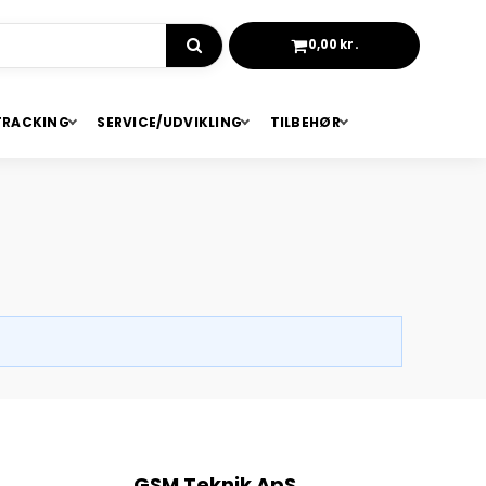
0,00 kr.
KURV
TRACKING
SERVICE/UDVIKLING
TILBEHØR
GSM Teknik ApS