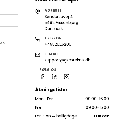
ADRESSE
Søndersøvej 4
5492 Vissenbjerg
Danmark
TELEFON
des
+4552625200
E-MAIL
support@gsmteknik.dk
FØLG OS
Åbningstider
Man–Tor
09:00–16:00
Fre
09:00–15:00
Lør–Søn & helligdage
Lukket