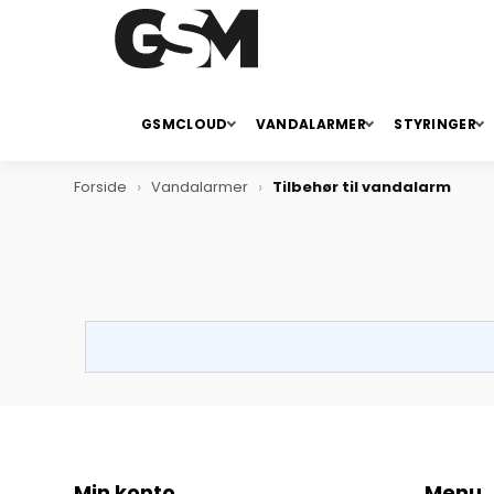
GSMCLOUD
VANDALARMER
STYRINGER
Forside
Vandalarmer
Tilbehør til vandalarm
Min konto
Menu