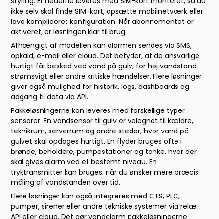
styring. Enhederne leveres med SIM-kort monteret, så du
ikke selv skal finde SIM-kort, opsætte mobilnetværk eller
lave kompliceret konfiguration. Når abonnementet er
aktiveret, er løsningen klar til brug.
Afhængigt af modellen kan alarmen sendes via SMS,
opkald, e-mail eller cloud. Det betyder, at de ansvarlige
hurtigt får besked ved vand på gulv, for høj vandstand,
strømsvigt eller andre kritiske hændelser. Flere løsninger
giver også mulighed for historik, logs, dashboards og
adgang til data via API.
Pakkeløsningerne kan leveres med forskellige typer
sensorer. En vandsensor til gulv er velegnet til kældre,
teknikrum, serverrum og andre steder, hvor vand på
gulvet skal opdages hurtigt. En flyder bruges ofte i
brønde, beholdere, pumpestationer og tanke, hvor der
skal gives alarm ved et bestemt niveau. En
tryktransmitter kan bruges, når du ønsker mere præcis
måling af vandstanden over tid.
Flere løsninger kan også integreres med CTS, PLC,
pumper, sirener eller andre tekniske systemer via relæ,
API eller cloud. Det gør vandalarm pakkeløsningerne