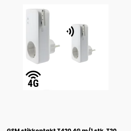
GSM stikkontakt T420 4G m/1 stk. T20