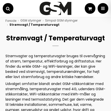
Kurv
MEN
Søg
GSM styringer
Simpal GSM styringer
Forside
Strømvagt / Temperaturvagt
Strømvagt / Temperaturvagt
Strømvagter og temperaturvagter bruges til overvågning
af strøm, temperatur, effektforbrug og driftsstatus. Her
finder du enkle GSM- og WiFi-løsninger, der kan give
besked ved strømsvigt, temperaturændringer, for højt
eller lavt strømforbrug og andre kritiske hændelser.
Udvalget omfatter blandt andet GSM-stikkontakter med
strømmåling, temperaturvagter med 4G, udendørs GSM-
stikkontakter, WiFi-stikkontakter med kWh-måler og
løsninger med termostatstyring. Det gør dem velegnede
til tekniske installationer, sommerhuse, køl, varme,
pumper, serverudstyr og andet udstyr, hvor drift og