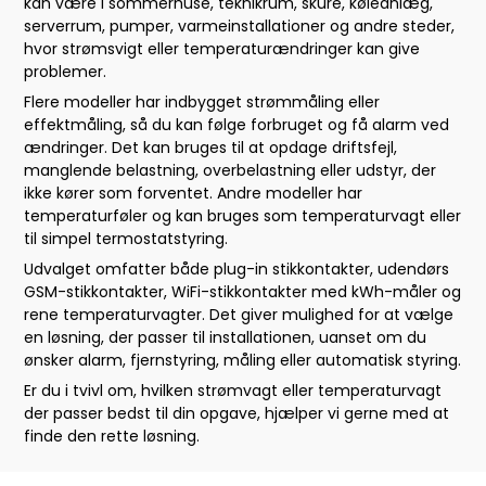
kan være i sommerhuse, teknikrum, skure, køleanlæg,
serverrum, pumper, varmeinstallationer og andre steder,
hvor strømsvigt eller temperaturændringer kan give
problemer.
Flere modeller har indbygget strømmåling eller
effektmåling, så du kan følge forbruget og få alarm ved
ændringer. Det kan bruges til at opdage driftsfejl,
manglende belastning, overbelastning eller udstyr, der
ikke kører som forventet. Andre modeller har
temperaturføler og kan bruges som temperaturvagt eller
til simpel termostatstyring.
Udvalget omfatter både plug-in stikkontakter, udendørs
GSM-stikkontakter, WiFi-stikkontakter med kWh-måler og
rene temperaturvagter. Det giver mulighed for at vælge
en løsning, der passer til installationen, uanset om du
ønsker alarm, fjernstyring, måling eller automatisk styring.
Er du i tvivl om, hvilken strømvagt eller temperaturvagt
der passer bedst til din opgave, hjælper vi gerne med at
finde den rette løsning.