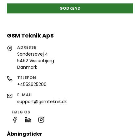
GODKEND
GSM Teknik ApS
ADRESSE
Søndersøvej 4
5492 Vissenbjerg
Danmark
TELEFON
+4552625200
E-MAIL
support@gsmteknik.dk
FØLG OS
Åbningstider