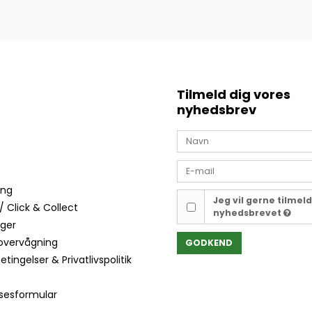
Tilmeld dig vores
nyhedsbrev
ing
Jeg vil gerne tilmel
/ Click & Collect
nyhedsbrevet
nger
overvågning
GODKEND
tingelser & Privatlivspolitik
lsesformular