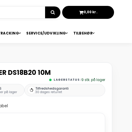
0,00 kr.
KURV
TRACKING
SERVICE/UDVIKLING
TILBEHØR
R DS18B20 10M
LAGERSTATUS:
9
stk.
på lager
S
Tilfredshedsgaranti
er på lager
30 dages returret
abel