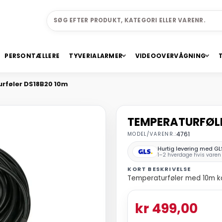
PERSONTÆLLERE
TYVERIALARMER
VIDEOOVERVÅGNING
rføler DS18B20 10m
TEMPERATURFØLE
MODEL/VARENR.:
4761
Hurtig levering med GL
1–2 hverdage hvis varen 
KORT BESKRIVELSE
Temperaturføler med 10m k
kr 499,00