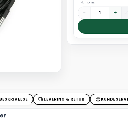
inkl. moms
−
+
s
BESKRIVELSE
LEVERING & RETUR
KUNDESERV
er