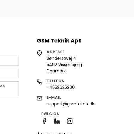
GSM Teknik ApS
ADRESSE
Søndersøvej 4
5492 Vissenbjerg
Danmark
TELEFON
des
+4552625200
E-MAIL
support@gsmteknik.dk
FØLG OS