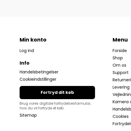
Min konto
Menu
Log ind
Forside
Shop
Info
Om os
Handelsbetingelser
Support
Cookieindstillinger
Returner
Levering 
Fortryd dit køb
Vejledni
Kamera 
Brug vores digitale fortrydelsesformular,
hvis du vil fortryde et køb.
Handelsbe
Sitemap
Cookies
Fortryde