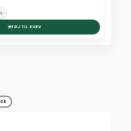
tk.
FØJ TIL KURV
ICE