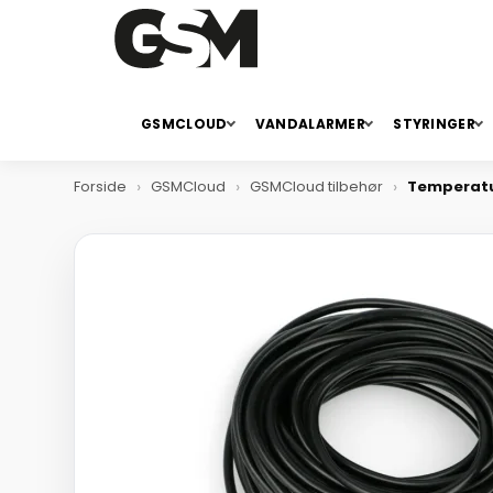
GSMCLOUD
VANDALARMER
STYRINGER
Forside
GSMCloud
GSMCloud tilbehør
Temperatu