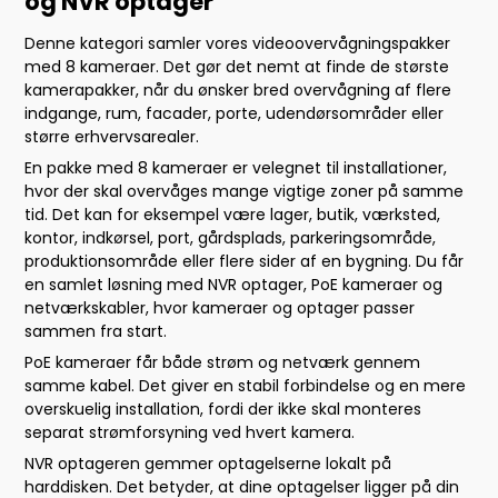
og NVR optager
Denne kategori samler vores videoovervågningspakker
med 8 kameraer. Det gør det nemt at finde de største
kamerapakker, når du ønsker bred overvågning af flere
indgange, rum, facader, porte, udendørsområder eller
større erhvervsarealer.
En pakke med 8 kameraer er velegnet til installationer,
hvor der skal overvåges mange vigtige zoner på samme
tid. Det kan for eksempel være lager, butik, værksted,
kontor, indkørsel, port, gårdsplads, parkeringsområde,
produktionsområde eller flere sider af en bygning. Du får
en samlet løsning med NVR optager, PoE kameraer og
netværkskabler, hvor kameraer og optager passer
sammen fra start.
PoE kameraer får både strøm og netværk gennem
samme kabel. Det giver en stabil forbindelse og en mere
overskuelig installation, fordi der ikke skal monteres
separat strømforsyning ved hvert kamera.
NVR optageren gemmer optagelserne lokalt på
harddisken. Det betyder, at dine optagelser ligger på din