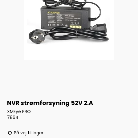
NVR strømforsyning 52V 2.A
XMEye PRO
7864
På vej til lager