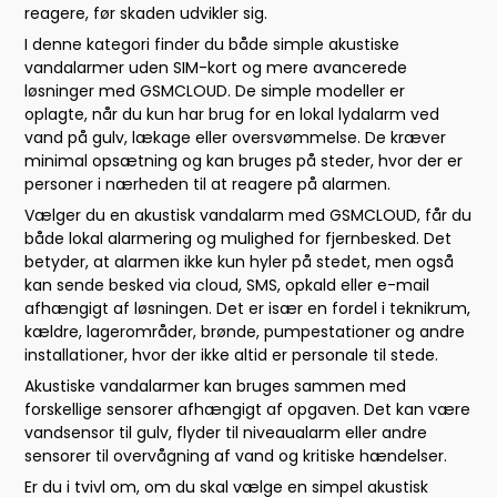
reagere, før skaden udvikler sig.
I denne kategori finder du både simple akustiske
vandalarmer uden SIM-kort og mere avancerede
løsninger med GSMCLOUD. De simple modeller er
oplagte, når du kun har brug for en lokal lydalarm ved
vand på gulv, lækage eller oversvømmelse. De kræver
minimal opsætning og kan bruges på steder, hvor der er
personer i nærheden til at reagere på alarmen.
Vælger du en akustisk vandalarm med GSMCLOUD, får du
både lokal alarmering og mulighed for fjernbesked. Det
betyder, at alarmen ikke kun hyler på stedet, men også
kan sende besked via cloud, SMS, opkald eller e-mail
afhængigt af løsningen. Det er især en fordel i teknikrum,
kældre, lagerområder, brønde, pumpestationer og andre
installationer, hvor der ikke altid er personale til stede.
Akustiske vandalarmer kan bruges sammen med
forskellige sensorer afhængigt af opgaven. Det kan være
vandsensor til gulv, flyder til niveaualarm eller andre
sensorer til overvågning af vand og kritiske hændelser.
Er du i tvivl om, om du skal vælge en simpel akustisk