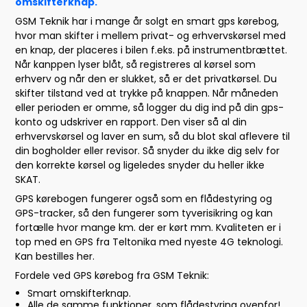
omskifterknap.
GSM Teknik har i mange år solgt en smart gps kørebog,
hvor man skifter i mellem privat- og erhvervskørsel med
en knap, der placeres i bilen f.eks. på instrumentbrættet.
Når kanppen lyser blåt, så registreres al kørsel som
erhverv og når den er slukket, så er det privatkørsel. Du
skifter tilstand ved at trykke på knappen. Når måneden
eller perioden er omme, så logger du dig ind på din gps-
konto og udskriver en rapport. Den viser så al din
erhvervskørsel og laver en sum, så du blot skal aflevere til
din bogholder eller revisor. Så snyder du ikke dig selv for
den korrekte kørsel og ligeledes snyder du heller ikke
SKAT.
GPS kørebogen fungerer også som en flådestyring og
GPS-tracker, så den fungerer som tyverisikring og kan
fortælle hvor mange km. der er kørt mm. Kvaliteten er i
top med en GPS fra Teltonika med nyeste 4G teknologi.
Kan bestilles her.
Fordele ved GPS kørebog fra GSM Teknik:
Smart omskifterknap.
Alle de samme funktioner, som flådestyring ovenfor!