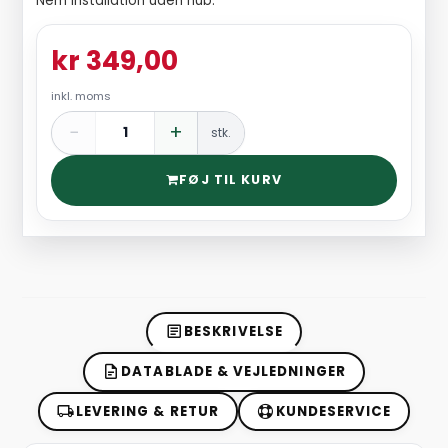
Nem installation uden hub.
kr 349,00
inkl. moms
−
+
stk.
FØJ TIL KURV
BESKRIVELSE
DATABLADE & VEJLEDNINGER
LEVERING & RETUR
KUNDESERVICE