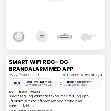
SMART WIFI RØG- OG
BRANDALARM MED APP
MODEL/VARENR.:
1196
LAGERSTATUS:
På lager
Hurtig levering med GLS
Tilfredshedsgaranti
1–2 hverdage hvis varen er på lager
30 dages returret
KORT BESKRIVELSE
Smart røg- og varmedetektor med WiFi og app.
Få alarm direkte på mobilen ved brand eller
varmeudvikling.