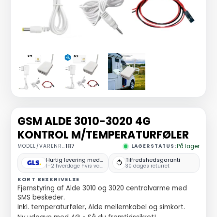
GSM ALDE 3010-3020 4G
KONTROL M/TEMPERATURFØLER
MODEL/VARENR.:
187
LAGERSTATUS:
På lager
Hurtig levering med GLS
Tilfredshedsgaranti
1–2 hverdage hvis varen er på lager
30 dages returret
KORT BESKRIVELSE
Fjernstyring af Alde 3010 og 3020 centralvarme med
SMS beskeder.
Inkl. temperaturføler, Alde mellemkabel og simkort.