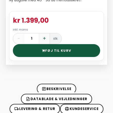
Ny udgave med 4G - Så du fremtidssikret!
kr 1.399,00
inkl. moms
−
+
stk.
FØJ TIL KURV
BESKRIVELSE
DATABLADE & VEJLEDNINGER
LEVERING & RETUR
KUNDESERVICE