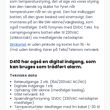
som temperaturstyring, det vil sige via vores styring
kan den tænde og slukke for fyret når
temperaturen når en vis grad.. Den har indbygget
batteri, så den giver besked ved strømsvigt. Den
monteres på en lille DIN-skinne/vægbeslag, som
også medfølger. D410 forsynes med 12VDC f.eks. fra
campingvognens batteri eller til 230VAC
(stikkontakt) via medfølgende netadapter.
Simkortet
er uden pinkode og koster kun 19,- kr.
/md. uden binding. Kører på Telia/Telenors netværk.
D410 har også en digital indgang, som
kan bruges som trådført alarm.
Tekniske data
Relæudgange: 2 stk. (16A/230VAC NC/NO)
Digitale indgange: 1 stk.
Ophæng: DIN-skinne (medfølger beslag).
GSM netværk: 4G
Spændingsforsyning: 12VDC (230VAC netadapter
medfølger)
Temperaturføler: Medfølger med 1m kabel (-30 til