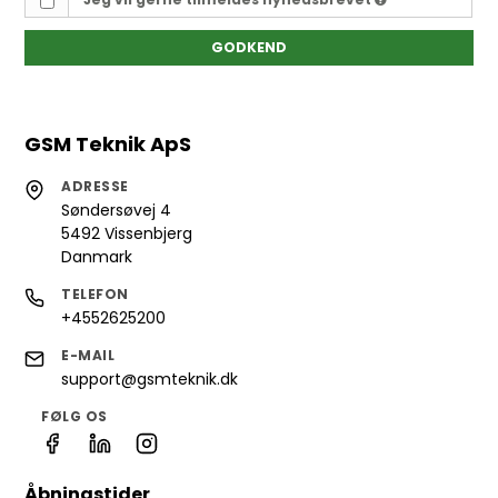
GODKEND
GSM Teknik ApS
ADRESSE
Søndersøvej 4
5492 Vissenbjerg
Danmark
TELEFON
+4552625200
E-MAIL
support@gsmteknik.dk
FØLG OS
Åbningstider