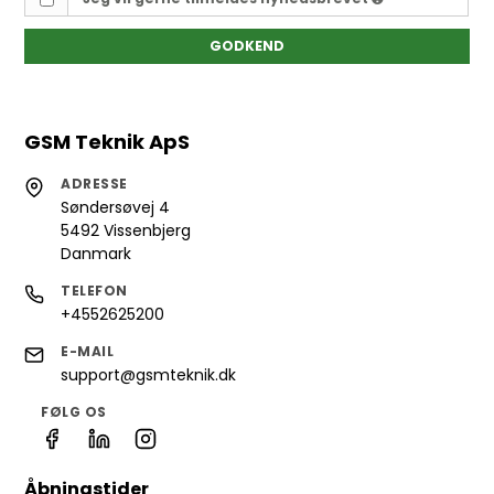
GODKEND
GSM Teknik ApS
ADRESSE
Søndersøvej 4
5492 Vissenbjerg
Danmark
TELEFON
+4552625200
E-MAIL
support@gsmteknik.dk
FØLG OS
Åbningstider