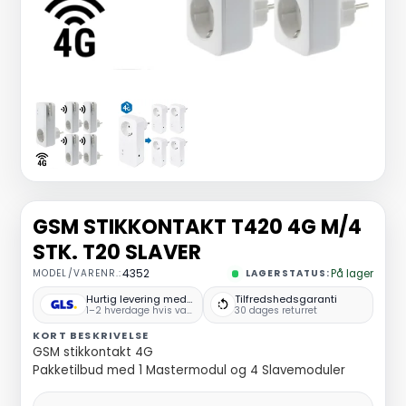
GSM STIKKONTAKT T420 4G M/4
STK. T20 SLAVER
MODEL/VARENR.:
4352
LAGERSTATUS:
På lager
Hurtig levering med GLS
Tilfredshedsgaranti
1–2 hverdage hvis varen er på lager
30 dages returret
KORT BESKRIVELSE
GSM stikkontakt 4G
Pakketilbud med 1 Mastermodul og 4 Slavemoduler