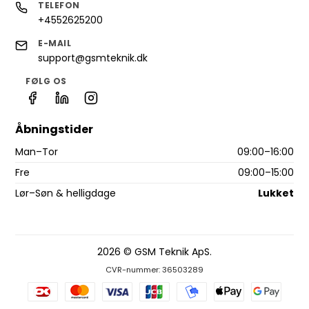
TELEFON
+4552625200
E-MAIL
support@gsmteknik.dk
FØLG OS
Åbningstider
Man–Tor
09:00–16:00
Fre
09:00–15:00
Lør–Søn & helligdage
Lukket
2026 © GSM Teknik ApS.
CVR-nummer: 36503289