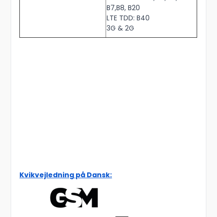
B7,B8, B20
LTE TDD: B40
3G & 2G
Kvikvejledning på Dansk: