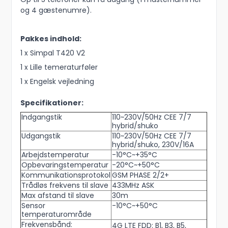
og 4 gæstenumre).
Pakkes indhold:
1 x Simpal T420 V2
1 x Lille temeraturføler
1 x Engelsk vejledning
Specifikationer:
Indgangstik
110~230V/50Hz CEE 7/7
hybrid/shuko
Udgangstik
110~230V/50Hz CEE 7/7
hybrid/shuko, 230V/16A
Arbejdstemperatur
-10°C~+35°C
Opbevaringstemperatur
-20°C~+50°C
Kommunikationsprotokol
GSM PHASE 2/2+
Trådløs frekvens til slave
433MHz ASK
Max afstand til slave
30m
Sensor
-10°C~+50°C
temperaturområde
Frekvensbånd:
4G LTE FDD: B1, B3, B5,