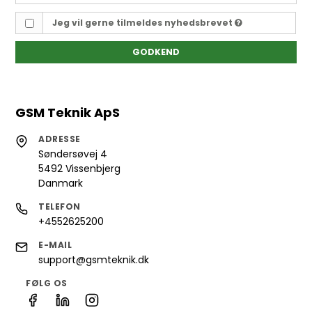
Jeg vil gerne tilmeldes nyhedsbrevet
GODKEND
GSM Teknik ApS
ADRESSE
Søndersøvej 4
5492 Vissenbjerg
Danmark
TELEFON
+4552625200
E-MAIL
support@gsmteknik.dk
FØLG OS