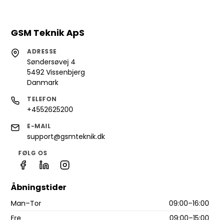
GSM Teknik ApS
ADRESSE
Søndersøvej 4
5492 Vissenbjerg
Danmark
TELEFON
+4552625200
E-MAIL
support@gsmteknik.dk
FØLG OS
Åbningstider
Man–Tor
09:00–16:00
Fre
09:00–15:00