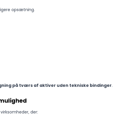
ligere opsætning.
ning på tværs af aktiver uden tekniske bindinger
.
n mulighed
 virksomheder, der: