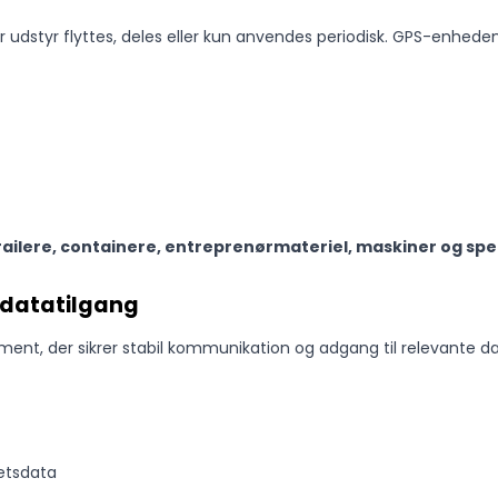
or udstyr flyttes, deles eller kun anvendes periodisk. GPS-enhed
railere, containere, entreprenørmateriel, maskiner og spe
 datatilgang
nt, der sikrer stabil kommunikation og adgang til relevante da
tetsdata