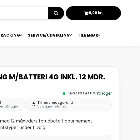
0,00 kr.
KURV
TRACKING
SERVICE/UDVIKLING
TILBEHØR
G M/BATTERI 4G INKL. 12 MDR.
LAGERSTATUS:
På lager
S
Tilfredshedsgaranti
er på lager
30 dages returret
ing med 12 måneders forudbetalt abonnement
styper under tilvalg