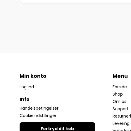
Min konto
Menu
Log ind
Forside
Shop
Info
Om os
Handelsbetingelser
Support
Cookieindstillinger
Returner
Levering 
Fortryd dit køb
Vejledni