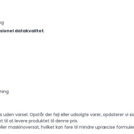
ng
sionel datakvalitet
.
ning
 uden varsel. Opstår der fejl eller udsolgte varer, opdaterer vi si
t til at levere produktet til denne pris.
ler maskinoversat, hvilket kan føre til mindre upræcise formuler