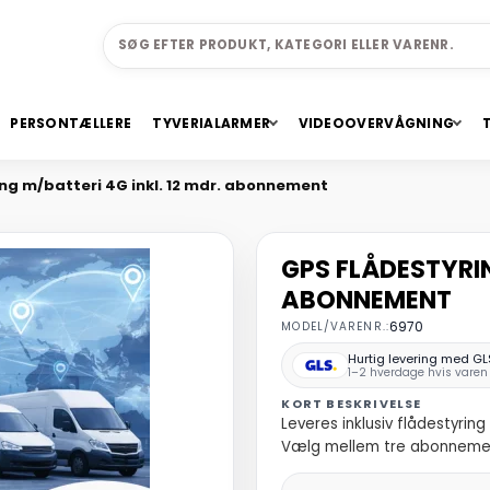
PERSONTÆLLERE
TYVERIALARMER
VIDEOOVERVÅGNING
ng m/batteri 4G inkl. 12 mdr. abonnement
GPS FLÅDESTYRIN
ABONNEMENT
MODEL/VARENR.:
6970
Hurtig levering med GL
1–2 hverdage hvis varen 
KORT BESKRIVELSE
Leveres inklusiv flådestyr
Vælg mellem tre abonnement