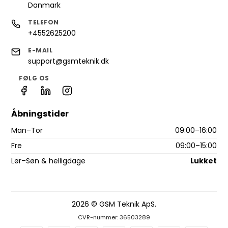
Danmark
TELEFON
+4552625200
E-MAIL
support@gsmteknik.dk
FØLG OS
Åbningstider
Man–Tor
09:00–16:00
Fre
09:00–15:00
Lør–Søn & helligdage
Lukket
2026 © GSM Teknik ApS.
CVR-nummer: 36503289