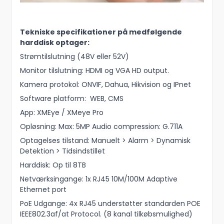
Tekniske specifikationer på medfølgende
harddisk optager:
Strømtilslutning (48V eller 52V)
Monitor tilslutning: HDMI og VGA HD output.
Kamera protokol: ONVIF, Dahua, Hikvision og IPnet
Software platform: WEB, CMS
App: XMEye / XMeye Pro
Opløsning: Max: 5MP Audio compression: G.711A
Optagelses tilstand: Manuelt > Alarm > Dynamisk
Detektion > Tidsindstillet
Harddisk: Op til 8TB
Netværksingange: 1x RJ45 10M/100M Adaptive
Ethernet port
PoE Udgange: 4x RJ45 understøtter standarden POE
IEEE802.3af/at Protocol. (8 kanal tilkøbsmulighed)