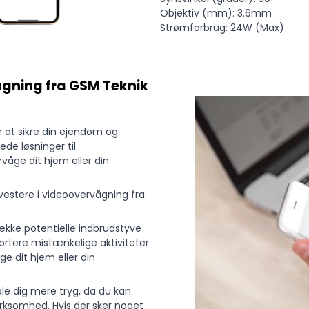
Objektiv (mm): 3.6mm
Strømforbrug: 24W (Max)
ågning fra GSM Teknik
r at sikre din ejendom og
de løsninger til
våge dit hjem eller din
nvestere i videoovervågning fra
kke potentielle indbrudstyve
portere mistænkelige aktiviteter
e dit hjem eller din
le dig mere tryg, da du kan
virksomhed. Hvis der sker noget