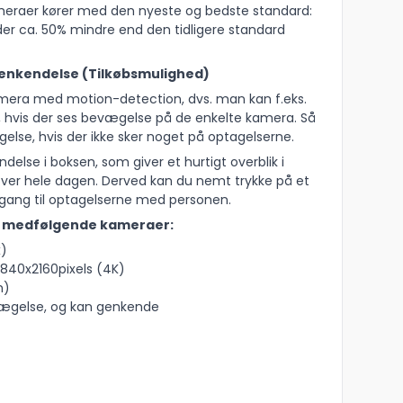
meraer kører med den nyeste og bedste standard:
lder ca. 50% mindre end den tidligere standard
genkendelse (Tilkøbsmulighed)
mera med motion-detection, dvs. man kan f.eks.
, hvis der ses bevægelse på de enkelte kamera. Så
lse, hvis der ikke sker noget på optagelserne.
else i boksen, som giver et hurtigt overblik i
ver hele dagen. Derved kan du nemt trykke på et
dgang til optagelserne med personen.
på medfølgende kameraer:
x)
3840x2160pixels (4K)
n)
vægelse, og kan genkende