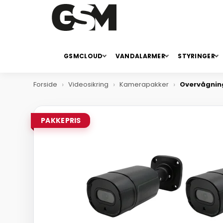
GSMCLOUD
VANDALARMER
STYRINGER
Forside
Videosikring
Kamerapakker
Overvågning
PAKKEPRIS