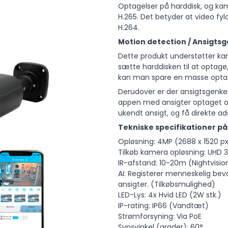
Optagelser på harddisk, og ka
H.265. Det betyder at video fy
H.264.
Motion detection / Ansigts
Dette produkt understøtter ka
sætte harddisken til at optage
kan man spare en masse optage
Derudover er der ansigtsgenkend
appen med ansigter optaget o
ukendt ansigt, og få direkte a
Tekniske specifikationer 
Opløsning: 4MP (2688 x 1520 p
Tilkøb kamera opløsning: UHD 
IR-afstand: 10-20m (Nightvisio
AI: Registerer menneskelig be
ansigter. (Tilkøbsmulighed)
LED-Lys: 4x Hvid LED (2W stk.)
IP-rating: IP66 (Vandtæt)
Strømforsyning: Via PoE
Synsvinkel (grader): 60°