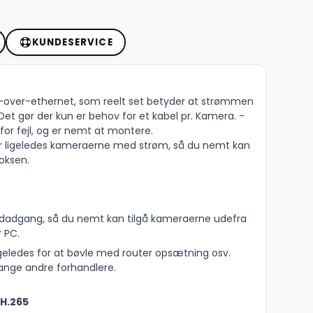
KUNDESERVICE
er-over-ethernet, som reelt set betyder at strømmen
et gør der kun er behov for et kabel pr. Kamera. -
for fejl, og er nemt at montere.
er ligeledes kameraerne med strøm, så du nemt kan
boksen.
dadgang, så du nemt kan tilgå kameraerne udefra
r PC.
ligeledes for at bøvle med router opsætning osv.
ange andre forhandlere.
H.265