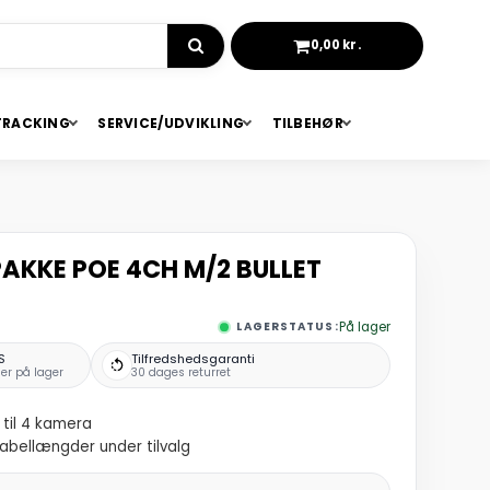
0,00 kr.
KURV
TRACKING
SERVICE/UDVIKLING
TILBEHØR
KKE POE 4CH M/2 BULLET
LAGERSTATUS:
På lager
S
Tilfredshedsgaranti
er på lager
30 dages returret
til 4 kamera
kabellængder under tilvalg