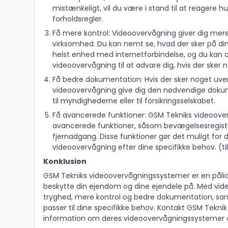
mistænkeligt, vil du være i stand til at reagere 
forholdsregler.
Få mere kontrol: Videoovervågning giver dig mere 
virksomhed. Du kan nemt se, hvad der sker på di
helst enhed med internetforbindelse, og du kan o
videoovervågning til at advare dig, hvis der sker 
Få bedre dokumentation: Hvis der sker noget uve
videoovervågning give dig den nødvendige dokume
til myndighederne eller til forsikringsselskabet.
Få avancerede funktioner: GSM Tekniks videoove
avancerede funktioner, såsom bevægelsesregistr
fjernadgang. Disse funktioner gør det muligt for di
videoovervågning efter dine specifikke behov. (t
Konklusion
GSM Tekniks videoovervågningssystemer er en påli
beskytte din ejendom og dine ejendele på. Med vid
tryghed, mere kontrol og bedre dokumentation, sa
passer til dine specifikke behov. Kontakt GSM Teknik
information om deres videoovervågningssystemer o