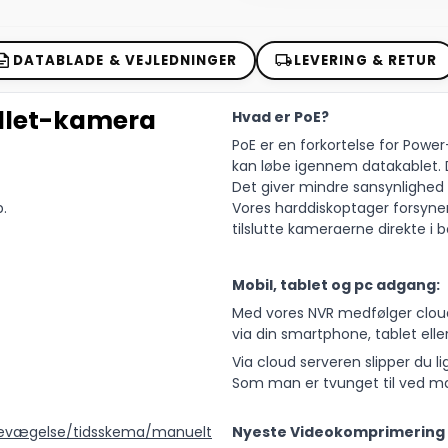
DATABLADE & VEJLEDNINGER
LEVERING & RETUR
llet-kamera
Hvad er PoE?
PoE er en forkortelse for Pow
kan løbe igennem datakablet. D
Det giver mindre sansynlighed 
.
Vores harddiskoptager forsyn
tilslutte kameraerne direkte i 
Mobil, tablet og pc adgang:
Med vores NVR medfølger clou
via din smartphone, tablet elle
Via cloud serveren slipper du 
Som man er tvunget til ved m
d bevægelse/tidsskema/manuelt
Nyeste Videokomprimering 