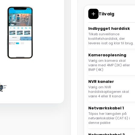
Tilvalg
Indbygget harddisk
Tilkøb surveillance
kvalitetsharddisk, der
leveres isat og klar til brug.
Kameraopløsning
Vælg om kamera skal
være med 4MP (2K) eller
8MP (4K)
NVR kanaler
Vælg om NVR
harddiskoptageren skal
være 4 eller 8 kanal
Netværkskabel 1
Tilpas her længden på
netværkskabler (CAT 6) i
denne pakke
Netværkskabel 2