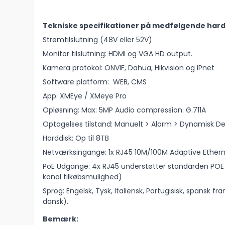
Tekniske specifikationer på medfølgende hard
Strømtilslutning (48V eller 52V)
Monitor tilslutning: HDMI og VGA HD output.
Kamera protokol: ONVIF, Dahua, Hikvision og IPnet
Software platform: WEB, CMS
App: XMEye / XMeye Pro
Opløsning: Max: 5MP Audio compression: G.711A
Optagelses tilstand: Manuelt > Alarm > Dynamisk Dete
Harddisk: Op til 8TB
Netværksingange: 1x RJ45 10M/100M Adaptive Ethern
PoE Udgange: 4x RJ45 understøtter standarden POE I
kanal tilkøbsmulighed)
Sprog: Engelsk, Tysk, Italiensk, Portugisisk, spansk 
dansk).
Bemærk: