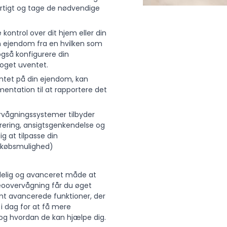
hurtigt og tage de nødvendige
kontrol over dit hjem eller din
n ejendom fra en hvilken som
gså konfigurere din
noget uventet.
ntet på din ejendom, kan
ntation til at rapportere det
rvågningssystemer tilbyder
ering, ansigtsgenkendelse og
g at tilpasse din
ilkøbsmulighed)
delig og avanceret måde at
eoovervågning får du øget
mt avancerede funktioner, der
 i dag for at få mere
g hvordan de kan hjælpe dig.