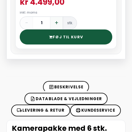
kr 4.499,00
inkl. moms
−
+
stk.
FØJ TIL KURV
BESKRIVELSE
DATABLADE & VEJLEDNINGER
LEVERING & RETUR
KUNDESERVICE
Kamerapakke med 6 stk.