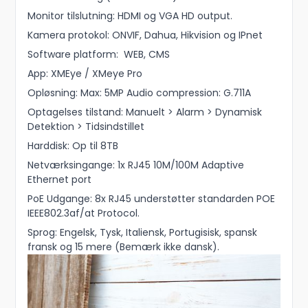
Monitor tilslutning: HDMI og VGA HD output.
Kamera protokol: ONVIF, Dahua, Hikvision og IPnet
Software platform: WEB, CMS
App: XMEye / XMeye Pro
Opløsning: Max: 5MP Audio compression: G.711A
Optagelses tilstand: Manuelt > Alarm > Dynamisk
Detektion > Tidsindstillet
Harddisk: Op til 8TB
Netværksingange: 1x RJ45 10M/100M Adaptive
Ethernet port
PoE Udgange: 8x RJ45 understøtter standarden POE
IEEE802.3af/at Protocol.
Sprog: Engelsk, Tysk, Italiensk, Portugisisk, spansk
fransk og 15 mere (Bemærk ikke dansk).