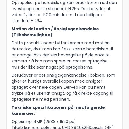
Optagelser på harddisk, og kameraer kører med den
nyeste og bedste standard: H.265. Det betyder at
video fylder ca. 50% mindre end den tidligere
standard H.264.
Motion detection / Ansigtsgenkendelse
(Tilkøbsmulighed)
Dette produkt understøtter kamera med motion-
detection, dvs. man kan f.eks. sætte harddisken til
at optage, hvis der ses bevægelse på de enkelte
kamera. Så kan man spare en masse optagelse,
hvis der ikke sker noget på optagelserne.
Derudover er der ansigtsgenkendelse i boksen, som
giver et hurtigt overblik i appen med ansigter
optaget over hele dagen. Derved kan du nemt
trykke på et ukendt ansigt, og få direkte adgang til
optagelserne med personen.
Tekniske specifikationer på medfølgende
kameraer:
Opløsning: 4MP (2688 x 1520 px)
Tilkøb kamera opløsning: UHD 3840x2160pixels (4K)