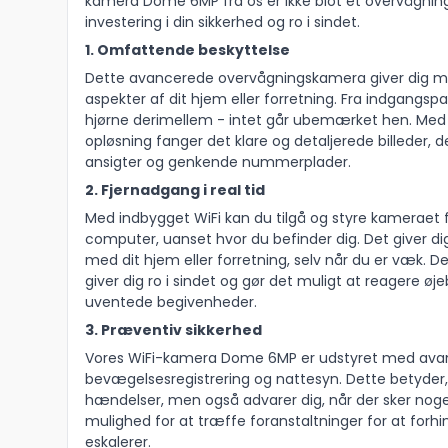
kamera Dome 6MP fra os er ikke blot et overvågnin
investering i din sikkerhed og ro i sindet.
1. Omfattende beskyttelse
Dette avancerede overvågningskamera giver dig mul
aspekter af dit hjem eller forretning. Fra indgangspa
hjørne derimellem - intet går ubemærket hen. Med
opløsning fanger det klare og detaljerede billeder, d
ansigter og genkende nummerplader.
2. Fjernadgang i real tid
Med indbygget WiFi kan du tilgå og styre kameraet f
computer, uanset hvor du befinder dig. Det giver di
med dit hjem eller forretning, selv når du er væk.
giver dig ro i sindet og gør det muligt at reagere øje
uventede begivenheder.
3. Præventiv sikkerhed
Vores WiFi-kamera Dome 6MP er udstyret med ava
bevægelsesregistrering og nattesyn. Dette betyder,
hændelser, men også advarer dig, når der sker noge
mulighed for at træffe foranstaltninger for at forhin
eskalerer.