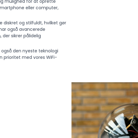
ig mulighed for at oprette
 smartphone eller computer,
iskret og stilfuldt, hvilket gør
t har også avancerede
der sikrer pålidelig
n også den nyeste teknologi
en prioritet med vores WiFi-