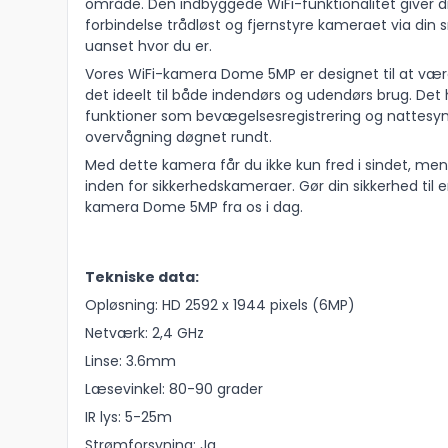
område. Den indbyggede WiFi-funktionalitet giver d
forbindelse trådløst og fjernstyre kameraet via din
uanset hvor du er.
Vores WiFi-kamera Dome 5MP er designet til at være d
det ideelt til både indendørs og udendørs brug. De
funktioner som bevægelsesregistrering og nattesyn, 
overvågning døgnet rundt.
Med dette kamera får du ikke kun fred i sindet, me
inden for sikkerhedskameraer. Gør din sikkerhed til 
kamera Dome 5MP fra os i dag.
Tekniske data:
Opløsning: HD 2592 x 1944 pixels (6MP)
Netværk: 2,4 GHz
Linse: 3.6mm
Læsevinkel: 80-90 grader
IR lys: 5-25m
Strømforsyning: Ja