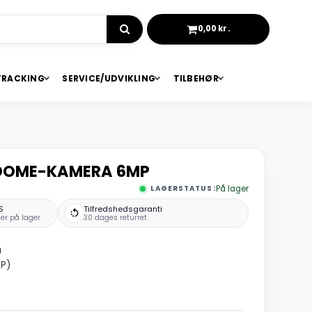
0,00 kr.
KURV
TRACKING
SERVICE/UDVIKLING
TILBEHØR
 DOME-KAMERA 6MP
LAGERSTATUS:
På lager
S
Tilfredshedsgaranti
er på lager
30 dages returret
a
MP)