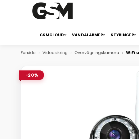
GSMCLOUD
VANDALARMER
STYRINGER
Forside
Videosikring
Overvågningskamera
WiFi
-20%