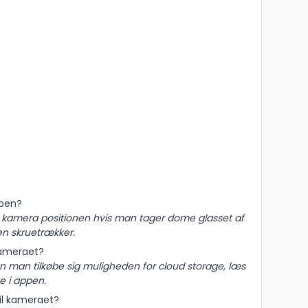
ppen?
e kamera positionen hvis man tager dome glasset af
en skruetrækker.
kameraet?
an man tilkøbe sig muligheden for cloud storage, læs
e i appen.
il kameraet?