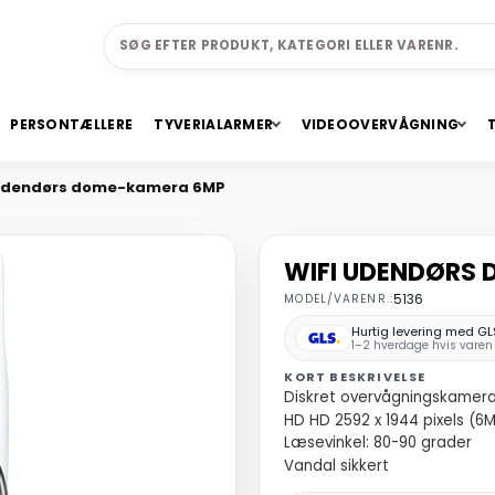
PERSONTÆLLERE
TYVERIALARMER
VIDEOOVERVÅGNING
 udendørs dome-kamera 6MP
WIFI UDENDØRS
MODEL/VARENR.:
5136
Hurtig levering med GL
1–2 hverdage hvis varen 
KORT BESKRIVELSE
Diskret overvågningskamer
HD HD 2592 x 1944 pixels (6
Læsevinkel: 80-90 grader
Vandal sikkert