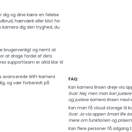
ver dig og dine kære en følelse
dbrud, hærværk eller blot for
es kamera dig den tryghed, du
e brugervenligt og nemt at
or at drage fordel af dets
res supportteam er altid klar til
ores avancerede WiFi-kamera
FAQ:
dig, og vær forberedt på
Kan kamera linsen dreje via a
Svar: Nej, men man kan juster
og justere kamera linsen med 
Kan man få cloud storage til 
Svar: Ja via appen Smart life k
mere om funktionen og prisern
Kan flere personer få adgang t