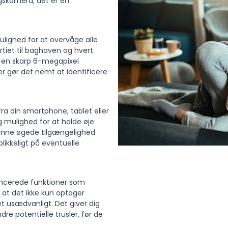
gskamera, det er en
ighed for at overvåge alle
rtiet til baghaven og hvert
 en skarp 6-megapixel
er gør det nemt at identificere
ra din smartphone, tablet eller
g mulighed for at holde øje
 Denne øgede tilgængelighed
blikkeligt på eventuelle
ncerede funktioner som
 at det ikke kun optager
t usædvanligt. Det giver dig
dre potentielle trusler, før de