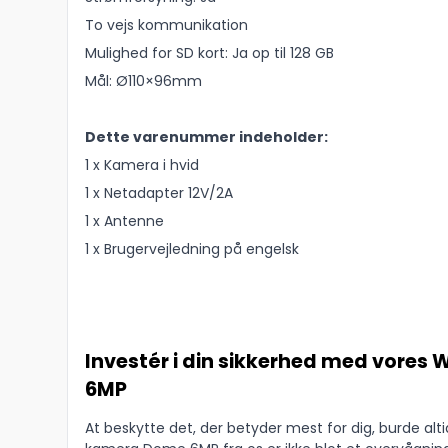
To vejs kommunikation
Mulighed for SD kort: Ja op til 128 GB
Mål: Ø110×96mm
Dette varenummer indeholder:
1 x Kamera i hvid
1 x Netadapter 12V/2A
1 x Antenne
1 x Brugervejledning på engelsk
Investér i din sikkerhed med vores
6MP
At beskytte det, der betyder mest for dig, burde alti