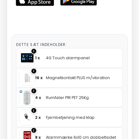
DETTE SÆT INDEHOLDER:
i
1 x
4G Touch alarmpanel
i
16 x
Magnetkontakt PLUS m/vibration
i
4 x
Rumføler PIR PET 25Kg
i
2 x
Fjernbetjening med klap
i
8 x
Alarmmærke 6x10 cm dobbeltsidet