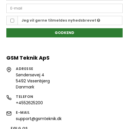
Jeg vil gerne tilmeldes nyhedsbrevet
GODKEND
GSM Teknik ApS
ADRESSE
Søndersøvej 4
5492 Vissenbjerg
Danmark
TELEFON
+4552625200
E-MAIL
support@gsmteknik.dk
FØLG OS