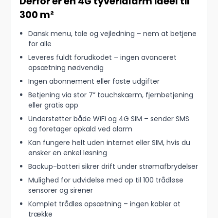
Derfor er en 4G tyverialarm ideel til
300 m²
Dansk menu, tale og vejledning – nem at betjene
for alle
Leveres fuldt forudkodet – ingen avanceret
opsætning nødvendig
Ingen abonnement eller faste udgifter
Betjening via stor 7” touchskærm, fjernbetjening
eller gratis app
Understøtter både WiFi og 4G SIM – sender SMS
og foretager opkald ved alarm
Kan fungere helt uden internet eller SIM, hvis du
ønsker en enkel løsning
Backup-batteri sikrer drift under strømafbrydelser
Mulighed for udvidelse med op til 100 trådløse
sensorer og sirener
Komplet trådløs opsætning – ingen kabler at
trække