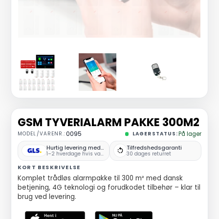
GSM TYVERIALARM PAKKE 300M2
MODEL/VARENR.:
0095
LAGERSTATUS:
På lager
Hurtig levering med GLS
Tilfredshedsgaranti
1–2 hverdage hvis varen er på lager
30 dages returret
KORT BESKRIVELSE
Komplet trådløs alarmpakke til 300 m² med dansk
betjening, 4G teknologi og forudkodet tilbehør – klar til
brug ved levering.