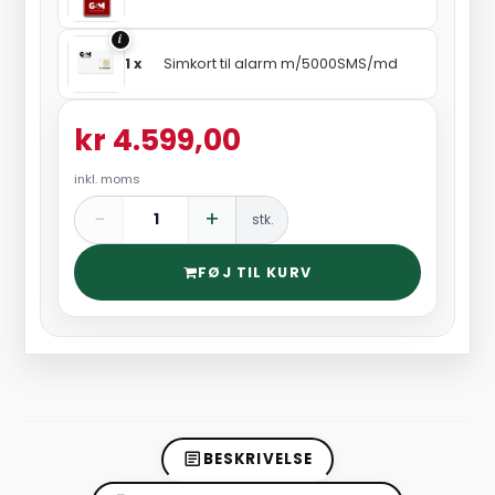
i
1 x
Simkort til alarm m/5000SMS/md
kr 4.599,00
inkl. moms
−
+
stk.
FØJ TIL KURV
BESKRIVELSE