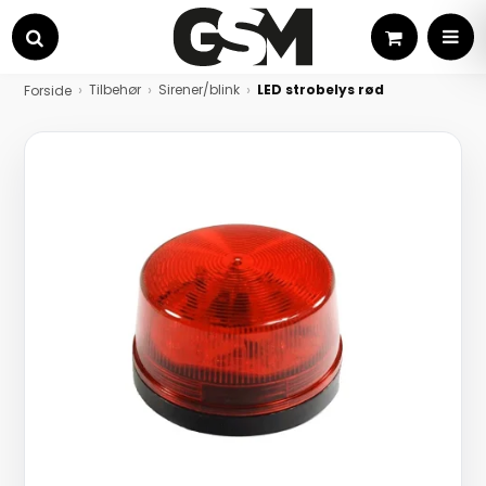
Kurv
MEN
Søg
Tilbehør
Sirener/blink
LED strobelys rød
Forside