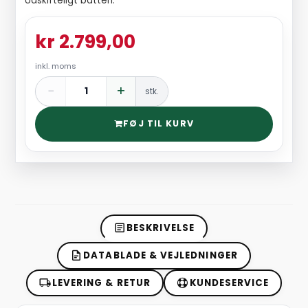
Udskifteligt batteri.
kr 2.799,00
inkl. moms
−
+
stk.
FØJ TIL KURV
BESKRIVELSE
DATABLADE & VEJLEDNINGER
LEVERING & RETUR
KUNDESERVICE