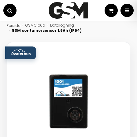
Kurv
MEN
Søg
GSMCloud
Datalogning
Forside
GSM containersensor 1.6Ah (IP54)