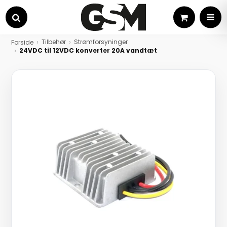
Kurv
MEN
Søg
Tilbehør
Strømforsyninger
Forside
24VDC til 12VDC konverter 20A vandtæt