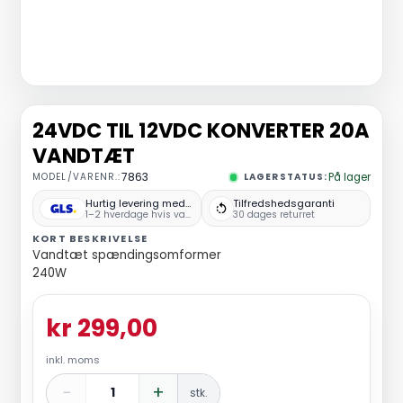
24VDC TIL 12VDC KONVERTER 20A
VANDTÆT
MODEL/VARENR.:
7863
LAGERSTATUS:
På lager
Hurtig levering med GLS
Tilfredshedsgaranti
1–2 hverdage hvis varen er på lager
30 dages returret
KORT BESKRIVELSE
Vandtæt spændingsomformer
240W
kr 299,00
inkl. moms
−
+
stk.