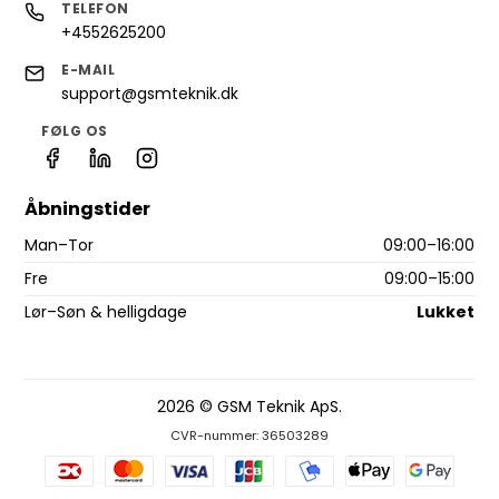
TELEFON
+4552625200
E-MAIL
support@gsmteknik.dk
FØLG OS
Åbningstider
Man–Tor
09:00–16:00
Fre
09:00–15:00
Lør–Søn & helligdage
Lukket
2026 © GSM Teknik ApS.
CVR-nummer: 36503289