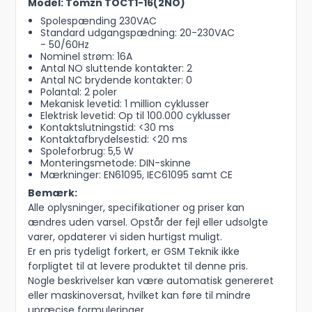
Model: Tomzn TOCT1-16(2NO)
Spolespænding 230VAC
Standard udgangspædning: 20-230VAC
- 50/60Hz
Nominel strøm: 16A
Antal NO sluttende kontakter: 2
Antal NC brydende kontakter: 0
Polantal: 2 poler
Mekanisk levetid: 1 million cyklusser
Elektrisk levetid: Op til 100.000 cyklusser
Kontaktslutningstid: <30 ms
Kontaktafbrydelsestid: <20 ms
Spoleforbrug: 5,5 W
Monteringsmetode: DIN-skinne
Mærkninger: EN61095, IEC61095 samt CE
Bemærk:
Alle oplysninger, specifikationer og priser kan
ændres uden varsel. Opstår der fejl eller udsolgte
varer, opdaterer vi siden hurtigst muligt.
Er en pris tydeligt forkert, er GSM Teknik ikke
forpligtet til at levere produktet til denne pris.
Nogle beskrivelser kan være automatisk genereret
eller maskinoversat, hvilket kan føre til mindre
upræcise formuleringer.