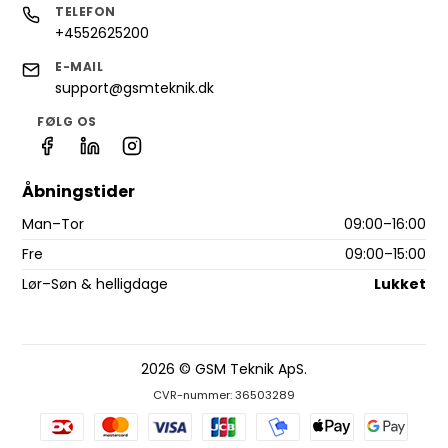
TELEFON
+4552625200
E-MAIL
support@gsmteknik.dk
FØLG OS
Åbningstider
Man–Tor
09:00–16:00
Fre
09:00–15:00
Lør–Søn & helligdage
Lukket
2026 © GSM Teknik ApS.
CVR-nummer: 36503289