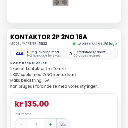
KONTAKTOR 2P 2NO 16A
MODEL/VARENR.:
5933
LAGERSTATUS:
På lager
Hurtig levering med GLS
Tilfredshedsgaranti
1–2 hverdage hvis varen er på lager
30 dages returret
KORT BESKRIVELSE
2-polet kontaktor fra Tomzn
230V spole med 2xNO kontaktsæt
Maks belastning: 16A
Kan bruges i forbindelse med vores styringer.
kr 135,00
inkl. moms
−
+
stk.