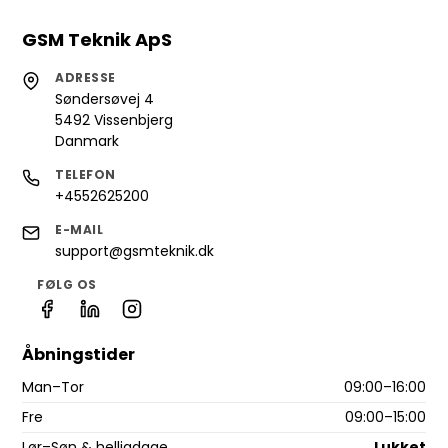
GSM Teknik ApS
ADRESSE
Søndersøvej 4
5492 Vissenbjerg
Danmark
TELEFON
+4552625200
E-MAIL
support@gsmteknik.dk
FØLG OS
Åbningstider
Man–Tor
09:00–16:00
Fre
09:00–15:00
Lør–Søn & helligdage
Lukket