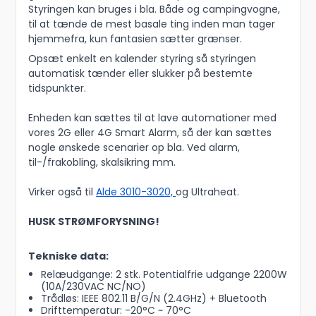
Styringen kan bruges i bla. Både og campingvogne,
til at tænde de mest basale ting inden man tager
hjemmefra, kun fantasien sætter grænser.
Opsæt enkelt en kalender styring så styringen
automatisk tænder eller slukker på bestemte
tidspunkter.
Enheden kan sættes til at lave automationer med
vores 2G eller 4G Smart Alarm, så der kan sættes
nogle ønskede scenarier op bla. Ved alarm,
til-/frakobling, skalsikring mm.
Virker også til
Alde 3010-3020,
og Ultraheat.
HUSK STRØMFORYSNING!
Tekniske data:
Relæudgange: 2 stk. Potentialfrie udgange 2200W
(10A/230VAC NC/NO)
Trådløs: IEEE 802.11 B/G/N (2.4GHz) + Bluetooth
Drifttemperatur: -20
°C ~ 70
°C