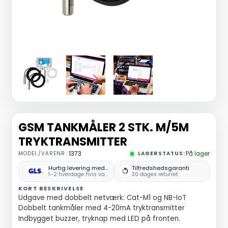
GSM TANKMÅLER 2 STK. M/5M
TRYKTRANSMITTER
MODEL/VARENR.:
1373
LAGERSTATUS:
På lager
Hurtig levering med GLS
Tilfredshedsgaranti
1–2 hverdage hvis varen er på lager
30 dages returret
KORT BESKRIVELSE
Udgave med dobbelt netværk: Cat-M1 og NB-IoT
Dobbelt tankmåler med 4-20mA tryktransmitter
Indbygget buzzer, tryknap med LED på fronten.