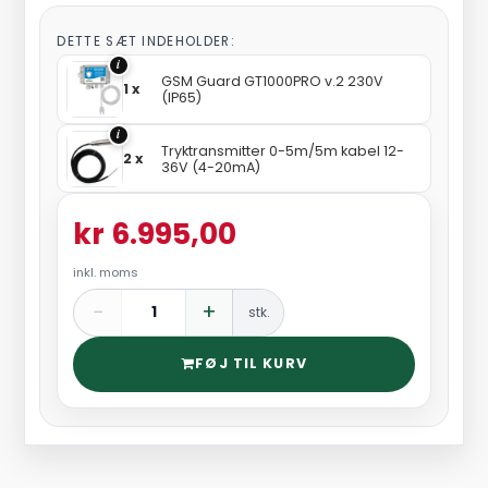
DETTE SÆT INDEHOLDER:
i
GSM Guard GT1000PRO v.2 230V
1 x
(IP65)
i
Tryktransmitter 0-5m/5m kabel 12-
2 x
36V (4-20mA)
kr 6.995,00
inkl. moms
−
+
stk.
FØJ TIL KURV