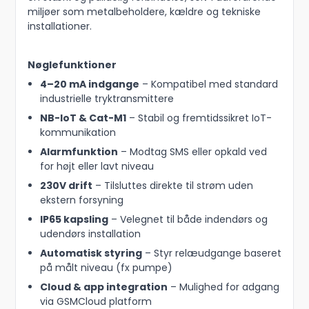
miljøer som metalbeholdere, kældre og tekniske
installationer.
Nøglefunktioner
4–20 mA indgange
– Kompatibel med standard
industrielle tryktransmittere
NB-IoT & Cat-M1
– Stabil og fremtidssikret IoT-
kommunikation
Alarmfunktion
– Modtag SMS eller opkald ved
for højt eller lavt niveau
230V drift
– Tilsluttes direkte til strøm uden
ekstern forsyning
IP65 kapsling
– Velegnet til både indendørs og
udendørs installation
Automatisk styring
– Styr relæudgange baseret
på målt niveau (fx pumpe)
Cloud & app integration
– Mulighed for adgang
via GSMCloud platform