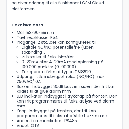
og giver adgang til alle funktioner i GSM Cloud-
platformen.
Tekniske data
Mål: 153x90x55mm
Tæthedsklasse: IP54
Indgange: 2 stk. ,der kan konfigureres til:
Digitale NC/NO potentailefrie (uden
spænding).
Pulstæller til f.eks. bimåler .
0-20mA eller 4-20mA med opløsning på
100.000 punkter (0-99999)
Temperaturføler af typen DS18B20
Udgang: 1 stk. indbygget relæ (NC/NO) max.
250VAC/10A.
Buzzer: Indbygget 80dB buzzer i siden, der frit kan
kodes til at give alarm mm.
LED indikator: Indbygget i trykknap på fronten. Den
kan frit programmeres til f.eks. at lyse ved alarm
mm.
Knap: Indbygget på fronten, der frit kan
programmeres til f.eks. at afstille buzzer mm.
Anden kommunikation: RS485
Andet: OTA