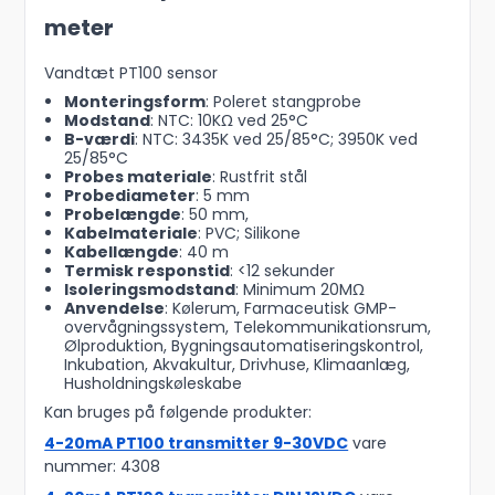
meter
Vandtæt PT100 sensor
Monteringsform
: Poleret stangprobe
Modstand
: NTC: 10KΩ ved 25°C
B-værdi
: NTC: 3435K ved 25/85°C; 3950K ved
25/85°C
Probes materiale
: Rustfrit stål
Probediameter
: 5 mm
Probelængde
: 50 mm,
Kabelmateriale
: PVC; Silikone
Kabellængde
: 40 m
Termisk responstid
: <12 sekunder
Isoleringsmodstand
: Minimum 20MΩ
Anvendelse
: Kølerum, Farmaceutisk GMP-
overvågningssystem, Telekommunikationsrum,
Ølproduktion, Bygningsautomatiseringskontrol,
Inkubation, Akvakultur, Drivhuse, Klimaanlæg,
Husholdningskøleskabe
Kan bruges på følgende produkter:
4-20mA PT100 transmitter 9-30VDC
vare
nummer: 4308