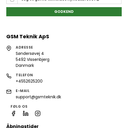
GODKEND
GSM Teknik ApS
ADRESSE
Søndersøvej 4
5492 Vissenbjerg
Danmark
TELEFON
+4552625200
E-MAIL
support@gsmteknik.dk
FØLG OS
Åbningstider