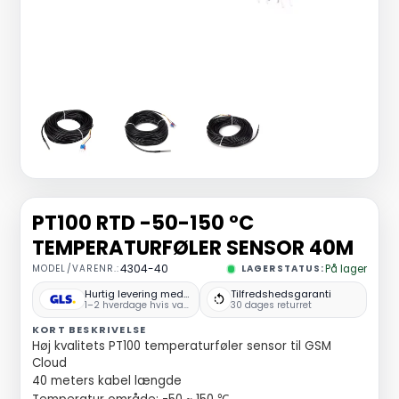
PT100 RTD -50-150 °C
TEMPERATURFØLER SENSOR 40M
MODEL/VARENR.:
4304-40
LAGERSTATUS:
På lager
Hurtig levering med GLS
Tilfredshedsgaranti
1–2 hverdage hvis varen er på lager
30 dages returret
KORT BESKRIVELSE
Høj kvalitets PT100 temperaturføler sensor til GSM
Cloud
40 meters kabel længde