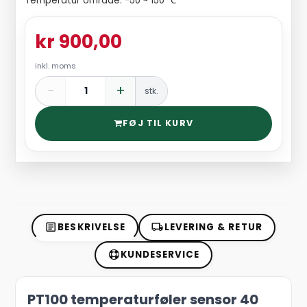
Temperatur område: -50 ~ 150 ℃
kr 900,00
inkl. moms
−
+
stk.
FØJ TIL KURV
BESKRIVELSE
LEVERING & RETUR
KUNDESERVICE
PT100 temperaturføler sensor 40