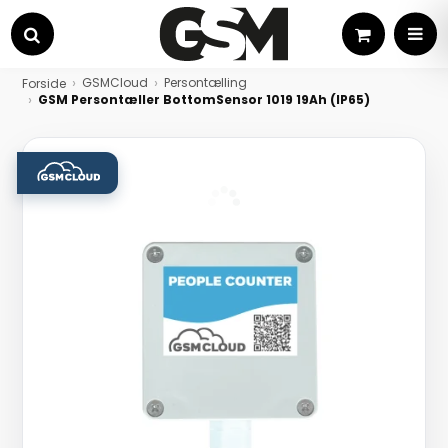
Kurv
MEN
Søg
GSMCloud
Persontælling
Forside
GSM Persontæller BottomSensor 1019 19Ah (IP65)