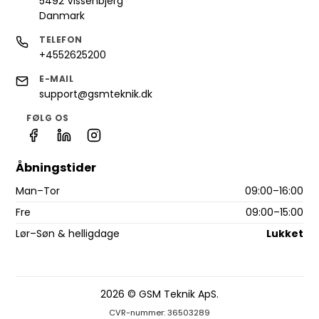
5492 Vissenbjerg
Danmark
TELEFON
+4552625200
E-MAIL
support@gsmteknik.dk
FØLG OS
Åbningstider
Man–Tor
09:00–16:00
Fre
09:00–15:00
Lør–Søn & helligdage
Lukket
2026 © GSM Teknik ApS.
CVR-nummer: 36503289