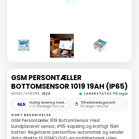
GSM PERSONTÆLLER
BOTTOMSENSOR 1019 19AH (IP65)
MODEL/VARENR.:
1624
LAGERSTATUS:
På lager
Hurtig levering med GLS
Tilfredshedsgaranti
1–2 hverdage hvis varen er på lager
30 dages returret
KORT BESKRIVELSE
GSM Persontæller 1019 BottomSensor med
bundplaceret sensor, IP65-kapsling og kraftigt 19Ah
batteri. Registrerer personflow automatisk og sender
data direkte til GSMCLOUD via mobilnetværk uden