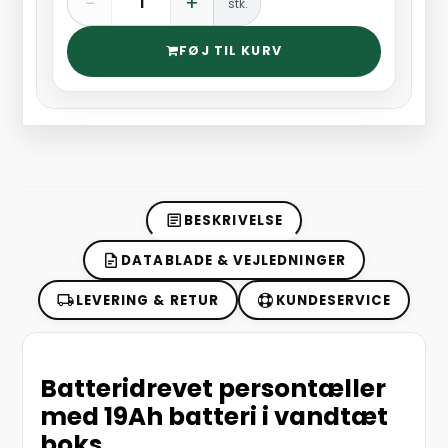
−
+
stk.
FØJ TIL KURV
BESKRIVELSE
DATABLADE & VEJLEDNINGER
LEVERING & RETUR
KUNDESERVICE
Batteridrevet persontæller
med 19Ah batteri i vandtæt
boks