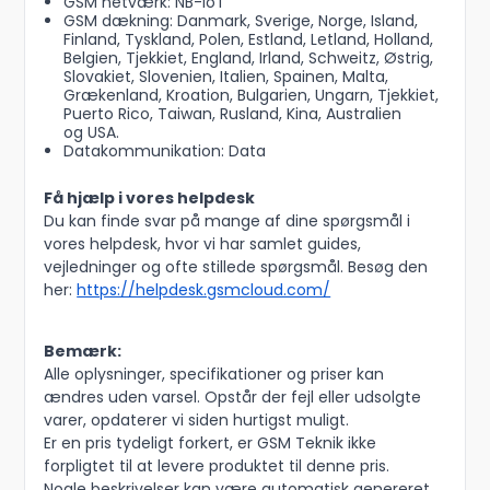
GSM netværk: NB-IoT
GSM dækning: Danmark, Sverige, Norge, Island,
Finland, Tyskland, Polen, Estland, Letland, Holland,
Belgien, Tjekkiet, England, Irland, Schweitz, Østrig,
Slovakiet, Slovenien, Italien, Spainen, Malta,
Grækenland, Kroation, Bulgarien, Ungarn, Tjekkiet,
Puerto Rico, Taiwan, Rusland, Kina, Australien
og USA.
Datakommunikation: Data
Få hjælp i vores helpdesk
Du kan finde svar på mange af dine spørgsmål i
vores helpdesk, hvor vi har samlet guides,
vejledninger og ofte stillede spørgsmål. Besøg den
her:
https://helpdesk.gsmcloud.com/
Bemærk:
Alle oplysninger, specifikationer og priser kan
ændres uden varsel. Opstår der fejl eller udsolgte
varer, opdaterer vi siden hurtigst muligt.
Er en pris tydeligt forkert, er GSM Teknik ikke
forpligtet til at levere produktet til denne pris.
Nogle beskrivelser kan være automatisk genereret