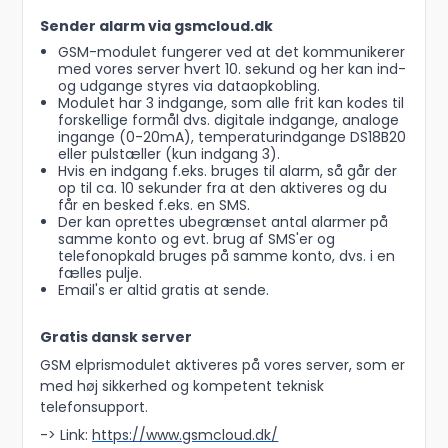
Sender alarm via gsmcloud.dk
GSM-modulet fungerer ved at det kommunikerer
med vores server hvert 10. sekund og her kan ind-
og udgange styres via dataopkobling.
Modulet har 3 indgange, som alle frit kan kodes til
forskellige formål dvs. digitale indgange, analoge
ingange (0-20mA), temperaturindgange DS18B20
eller pulstæller (kun indgang 3).
Hvis en indgang f.eks. bruges til alarm, så går der
op til ca. 10 sekunder fra at den aktiveres og du
får en besked f.eks. en SMS.
Der kan oprettes ubegrænset antal alarmer på
samme konto og evt. brug af SMS'er og
telefonopkald bruges på samme konto, dvs. i en
fælles pulje.
Email's er altid gratis at sende.
Gratis dansk server
GSM elprismodulet aktiveres på vores server, som er
med høj sikkerhed og kompetent teknisk
telefonsupport.
-> Link:
https://www.gsmcloud.dk/