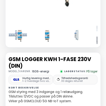
GSM LOGGER KWH 1-FASE 230V
(DIN)
MODEL/VARENR.:
1606-energi
LAGERSTATUS:
På lager
Hurtig levering med GLS
Tilfredshedsgaranti
1–2 hverdage hvis varen er på lager
30 dages returret
KORT BESKRIVELSE
GSM styring med 3 indgange og 1 relæudgang.
Tilsluttes 12VDC og passer på DIN skinne.
Virker på GSMCLOUD 5G NB-IoT system.