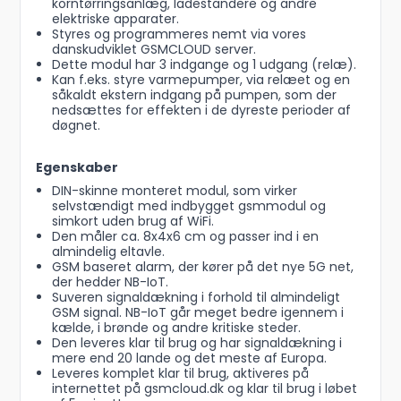
korntørringsanlæg, ladestandere og andre
elektriske apparater.
Styres og programmeres nemt via vores
danskudviklet GSMCLOUD server.
Dette modul har 3 indgange og 1 udgang (relæ).
Kan f.eks. styre varmepumper, via relæet og en
såkaldt ekstern indgang på pumpen, som der
nedsættes for effekten i de dyreste perioder af
døgnet.
Egenskaber
DIN-skinne monteret modul, som virker
selvstændigt med indbygget gsmmodul og
simkort uden brug af WiFi.
Den måler ca. 8x4x6 cm og passer ind i en
almindelig eltavle.
GSM baseret alarm, der kører på det nye 5G net,
der hedder NB-IoT.
Suveren signaldækning i forhold til almindeligt
GSM signal. NB-IoT går meget bedre igennem i
kælde, i brønde og andre kritiske steder.
Den leveres klar til brug og har signaldækning i
mere end 20 lande og det meste af Europa.
Leveres komplet klar til brug, aktiveres på
internettet på gsmcloud.dk og klar til brug i løbet