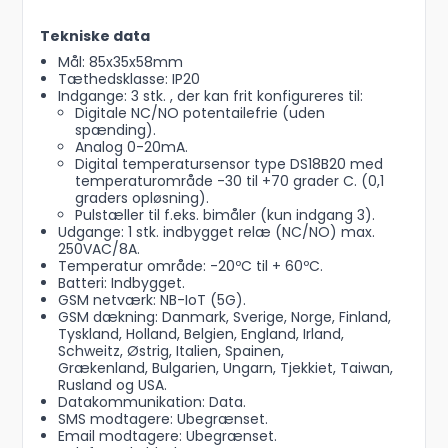
Tekniske data
Mål: 85x35x58mm
Tæthedsklasse: IP20
Indgange: 3 stk. , der kan frit konfigureres til:
Digitale NC/NO potentailefrie (uden
spænding).
Analog 0-20mA.
Digital temperatursensor type DS18B20 med
temperaturområde -30 til +70 grader C. (0,1
graders opløsning).
Pulstæller til f.eks. bimåler (kun indgang 3).
Udgange: 1 stk. indbygget relæ (NC/NO) max.
250VAC/8A.
Temperatur område: -20ºC til + 60ºC.
Batteri: Indbygget.
GSM netværk: NB-IoT (5G).
GSM dækning: Danmark, Sverige, Norge, Finland,
Tyskland, Holland, Belgien, England, Irland,
Schweitz, Østrig, Italien, Spainen,
Grækenland, Bulgarien, Ungarn, Tjekkiet, Taiwan,
Rusland og USA.
Datakommunikation: Data.
SMS modtagere: Ubegrænset.
Email modtagere: Ubegrænset.