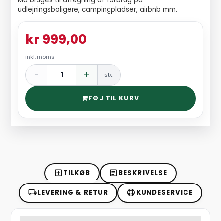
Må bruges til afregning af forbrug på
udlejningsboligere, campingpladser, airbnb mm.
kr 999,00
inkl. moms
−
+
stk.
FØJ TIL KURV
TILKØB
BESKRIVELSE
LEVERING & RETUR
KUNDESERVICE