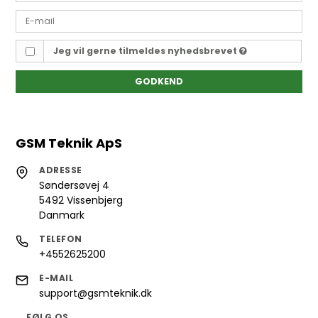
Jeg vil gerne tilmeldes nyhedsbrevet
GODKEND
GSM Teknik ApS
ADRESSE
Søndersøvej 4
5492 Vissenbjerg
Danmark
TELEFON
+4552625200
E-MAIL
support@gsmteknik.dk
FØLG OS