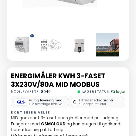
ENERGIMÅLER KWH 3-FASET
3X230V/80A MID MODBUS
MODEL/VARENR.:
8946
LAGERSTATUS:
På lager
Hurtig levering med GLS
Tilfredshedsgaranti
1–2 hverdage hvis varen er på lager
30 dages returret
KORT BESKRIVELSE
MID godkendt 3-faset energimåler med pulsudgang
Fungerer med
GSMCLOUD
og kan bruges til godkendt
fjernaflæsning af forbrug.