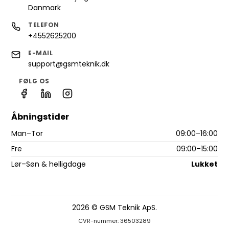
Danmark
TELEFON
+4552625200
E-MAIL
support@gsmteknik.dk
FØLG OS
Åbningstider
Man–Tor
09:00–16:00
Fre
09:00–15:00
Lør–Søn & helligdage
Lukket
2026 © GSM Teknik ApS.
CVR-nummer: 36503289