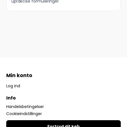
upræcise formuleringer.
Min konto
Log ind
Info
Handelsbetingelser
Cookieindstillinger
Fortryd dit køb