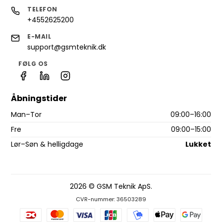
TELEFON
+4552625200
E-MAIL
support@gsmteknik.dk
FØLG OS
Åbningstider
Man–Tor
09:00–16:00
Fre
09:00–15:00
Lør–Søn & helligdage
Lukket
2026 © GSM Teknik ApS.
CVR-nummer: 36503289