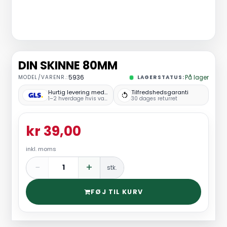
DIN SKINNE 80MM
MODEL/VARENR.:
5936
LAGERSTATUS:
På lager
Hurtig levering med GLS
Tilfredshedsgaranti
1–2 hverdage hvis varen er på lager
30 dages returret
kr 39,00
inkl. moms
−
+
stk.
FØJ TIL KURV