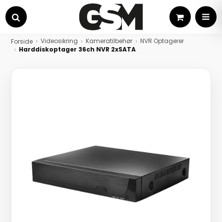
Kurv
MEN
Søg
Videosikring
Kameratilbehør
NVR Optagerer
Forside
Harddiskoptager 36ch NVR 2xSATA