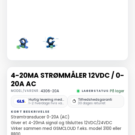
4-20MA STRØMMÅLER 12VDC / 0-
20A AC
MODEL/VARENR.:
4306-20A
LAGERSTATUS:
På lager
Hurtig levering med GLS
Tilfredshedsgaranti
1–2 hverdage hvis varen er på lager
30 dages returret
KORT BESKRIVELSE
Strømtransducer 0-20A (AC)
Giver et 4-20mA signal og tilsluttes 12VDC/24VDC
Virker sammen med GSMCLOUD f.eks. model 3100 eller
8800