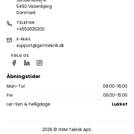
Søndersøvej 4
5492 Vissenbjerg
Danmark
TELEFON
+4552625200
E-MAIL
support@gsmteknik.dk
FØLG OS
Åbningstider
Man–Tor
09:00–16:00
Fre
09:00–15:00
Lør–Søn & helligdage
Lukket
2026 © GSM Teknik ApS.