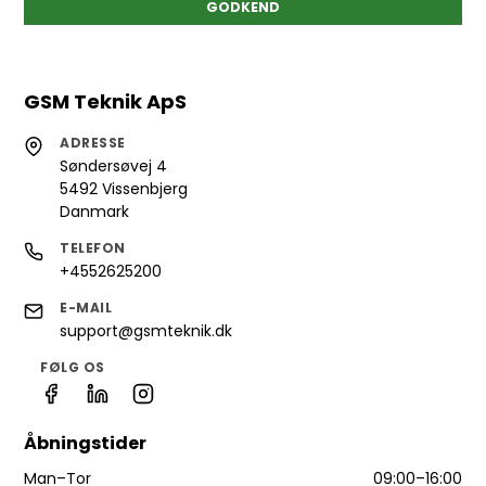
GODKEND
GSM Teknik ApS
ADRESSE
Søndersøvej 4
5492 Vissenbjerg
Danmark
TELEFON
+4552625200
E-MAIL
support@gsmteknik.dk
FØLG OS
Åbningstider
Man–Tor
09:00–16:00