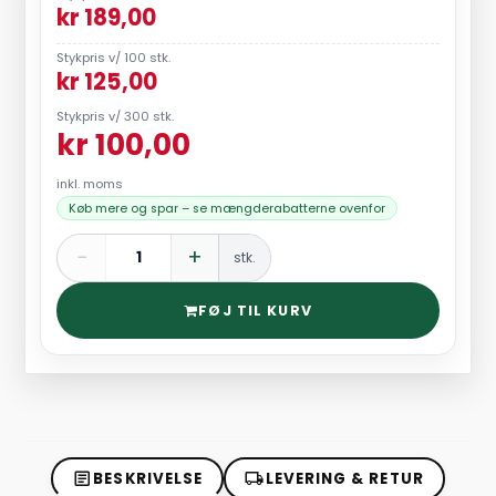
kr 189,00
Stykpris v/ 100 stk.
kr 125,00
Stykpris v/ 300 stk.
kr 100,00
inkl. moms
Køb mere og spar – se mængderabatterne ovenfor
−
+
stk.
FØJ TIL KURV
BESKRIVELSE
LEVERING & RETUR