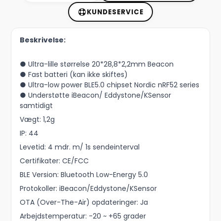
KUNDESERVICE
Beskrivelse:
● Ultra-lille størrelse 20*28,8*2,2mm Beacon
● Fast batteri (kan ikke skiftes)
● Ultra-low power BLE5.0 chipset Nordic nRF52 series
● Understøtte iBeacon/ Eddystone/KSensor
samtidigt
Vægt: 1,2g
IP: 44
Levetid: 4 mdr. m/ 1s sendeinterval
Certifikater: CE/FCC
BLE Version: Bluetooth Low-Energy 5.0
Protokoller: iBeacon/Eddystone/KSensor
OTA (Over-The-Air) opdateringer: Ja
Arbejdstemperatur: -20 ~ +65 grader