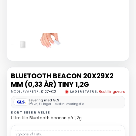
BLUETOOTH BEACON 20X29X2
MM (0,33 ÅR) TINY 1,2G
MODEL/VARENR.:
0127-C2
LAGERSTATUS:
Bestillingsvare
Levering med GLS
På vej til lager - ekstra leveringstid
KORT BESKRIVELSE
Ultra lille Bluetooth beacon på 1,2g
Stykpris v/ 1 stk.