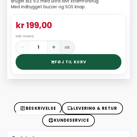
Bruger BLE 5.0 med ultra lavt strømforbrug.
Med indbygget buzzer og SOS knap.
kr 199,00
inkl. moms
−
+
stk.
FØJ TIL KURV
BESKRIVELSE
LEVERING & RETUR
KUNDESERVICE