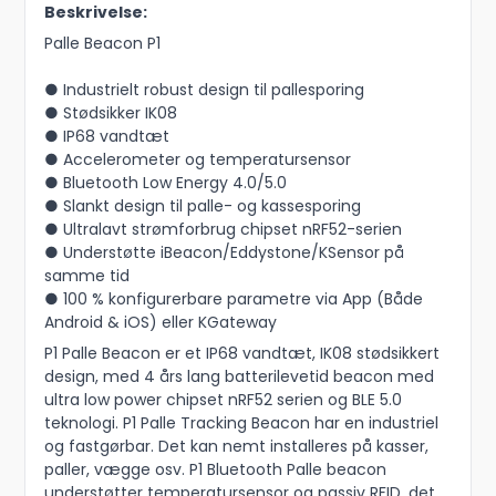
Beskrivelse:
Palle Beacon P1
● Industrielt robust design til pallesporing
● Stødsikker IK08
● IP68 vandtæt
● Accelerometer og temperatursensor
● Bluetooth Low Energy 4.0/5.0
● Slankt design til palle- og kassesporing
● Ultralavt strømforbrug chipset nRF52-serien
● Understøtte iBeacon/Eddystone/KSensor på
samme tid
● 100 % konfigurerbare parametre via App (Både
Android & iOS) eller KGateway
P1 Palle Beacon er et IP68 vandtæt, IK08 stødsikkert
design, med 4 års lang batterilevetid beacon med
ultra low power chipset nRF52 serien og BLE 5.0
teknologi. P1 Palle Tracking Beacon har en industriel
og fastgørbar. Det kan nemt installeres på kasser,
paller, vægge osv. P1 Bluetooth Palle beacon
understøtter temperatursensor og passiv RFID, det