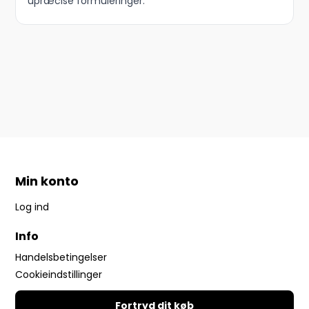
upræcise formuleringer.
Min konto
Log ind
Info
Handelsbetingelser
Cookieindstillinger
Fortryd dit køb