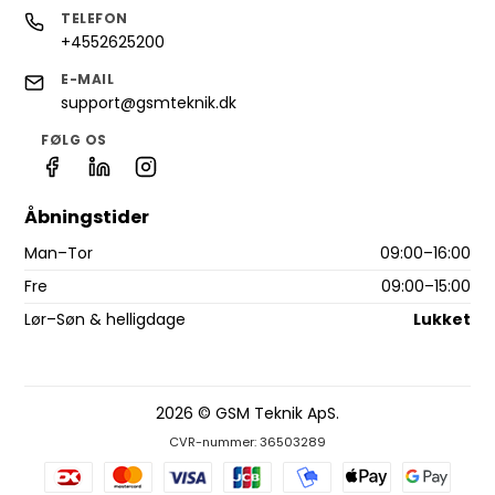
TELEFON
+4552625200
E-MAIL
support@gsmteknik.dk
FØLG OS
Åbningstider
Man–Tor
09:00–16:00
Fre
09:00–15:00
Lør–Søn & helligdage
Lukket
2026 © GSM Teknik ApS.
CVR-nummer: 36503289