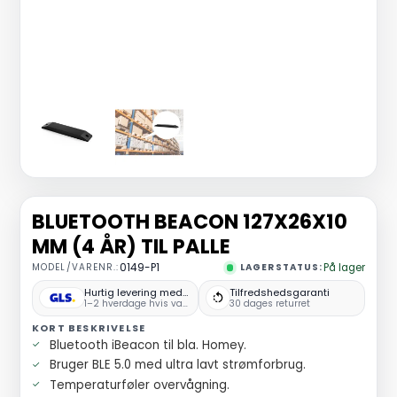
BLUETOOTH BEACON 127X26X10
MM (4 ÅR) TIL PALLE
MODEL/VARENR.:
0149-P1
LAGERSTATUS:
På lager
Hurtig levering med GLS
Tilfredshedsgaranti
1–2 hverdage hvis varen er på lager
30 dages returret
KORT BESKRIVELSE
Bluetooth iBeacon til bla. Homey.
Bruger BLE 5.0 med ultra lavt strømforbrug.
Temperaturføler overvågning.