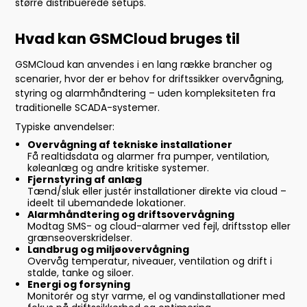
større distribuerede setups.
Hvad kan GSMCloud bruges til
GSMCloud kan anvendes i en lang række brancher og
scenarier, hvor der er behov for driftssikker overvågning,
styring og alarmhåndtering – uden kompleksiteten fra
traditionelle SCADA-systemer.
Typiske anvendelser:
Overvågning af tekniske installationer
Få realtidsdata og alarmer fra pumper, ventilation,
køleanlæg og andre kritiske systemer.
Fjernstyring af anlæg
Tænd/sluk eller justér installationer direkte via cloud –
ideelt til ubemandede lokationer.
Alarmhåndtering og driftsovervågning
Modtag SMS- og cloud-alarmer ved fejl, driftsstop eller
grænseoverskridelser.
Landbrug og miljøovervågning
Overvåg temperatur, niveauer, ventilation og drift i
stalde, tanke og siloer.
Energi og forsyning
Monitorér og styr varme, el og vandinstallationer med