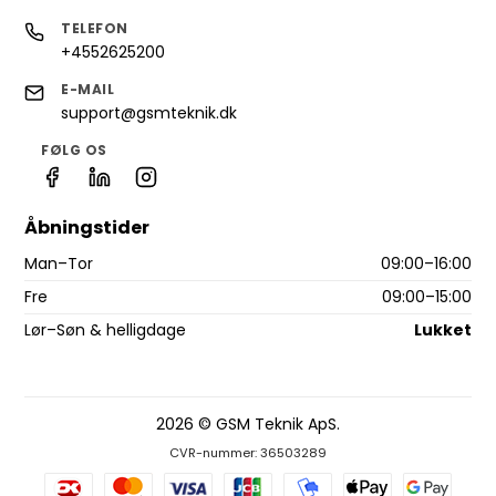
TELEFON
+4552625200
E-MAIL
support@gsmteknik.dk
FØLG OS
Åbningstider
Man–Tor
09:00–16:00
Fre
09:00–15:00
Lør–Søn & helligdage
Lukket
2026 © GSM Teknik ApS.
CVR-nummer: 36503289