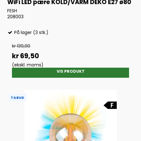
WiFi LED pære KOLD/VARM DEKO E27 ø80
FESH
208003
På lager (3 stk.)
kr 139,00
kr 69,50
(ekskl. moms)
VIS PRODUKT
TILBUD