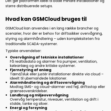
Det gør platformen ideel til både mindre installationer og
større distribuerede setups.
Hvad kan GSMCloud bruges til
GSMCloud kan anvendes i en lang række brancher og
scenarier, hvor der er behov for driftssikker overvågning,
styring og alarmhåndtering – uden kompleksiteten fra
traditionelle SCADA-systemer.
Typiske anvendelser:
Overvågning af tekniske installationer
Få realtidsdata og alarmer fra pumper, ventilation,
køleanlæg og andre kritiske systemer.
Fjernstyring af anlæg
Tænd/sluk eller justér installationer direkte via cloud –
ideelt til ubemandede lokationer.
Alarmhåndtering og driftsovervågning
Modtag SMS- og cloud-alarmer ved fejl, driftsstop eller
grænseoverskridelser.
Landbrug og miljøovervågning
Overvåg temperatur, niveauer, ventilation og drift i
stalde, tanke og siloer.
Energi og forsyning