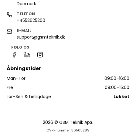
Danmark
TELEFON
+4552625200
E-MAIL
support@gsmteknik.dk
FØLG OS
Åbningstider
Man–Tor
09:00–16:00
Fre
09:00–15:00
Lør–Søn & helligdage
Lukket
2026 © GSM Teknik ApS.
CVR-nummer: 36503289