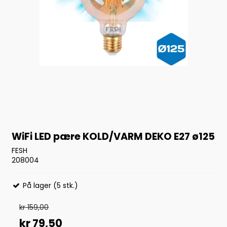
WiFi LED pære KOLD/VARM DEKO E27 ø125
FESH
208004
På lager (5 stk.)
kr 159,00
kr 79,50