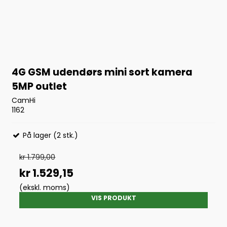
4G GSM udendørs mini sort kamera
5MP outlet
CamHi
1162
På lager (2 stk.)
kr 1.799,00
kr 1.529,15
(ekskl. moms)
VIS PRODUKT