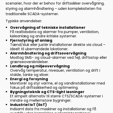
scenarier, hvor der er behov for driftssikker overvågning,
styring og alarmhåndtering – uden kompleksiteten fra
traditionelle SCADA-systemer.
Typiske anvendelser:
Overvågning af tekniske installationer
Få realtidsdata og alarmer fra pumper, ventilation,
køleanlæg og andre kritiske systemer.
Fjernstyring af anlæg
Tænd/sluk eller justér installationer direkte via cloud –
ideelt til ubemandede lokationer.
Alarmhåndtering og driftsovervågning
Modtag SMS- og cloud-alarmer ved fejl, driftsstop eller
grænseoverskridelser.
Landbrug og miljøovervågning
Overvåg temperatur, niveauer, ventilation og drift i
stalde, tanke og siloer.
Energi og forsyning
Monitorér og styr varme, el og vandinstallationer med
fokus på driftssikkerhed og optimering.
Bygningsteknik og CTS-light løsninger
Et simpelt alternativ til større CTS/SCADA-systemer i
mindre og mellemstore bygninger.
Industriel IoT (IIoT)
Indsaml data fra maskiner og installationer og få