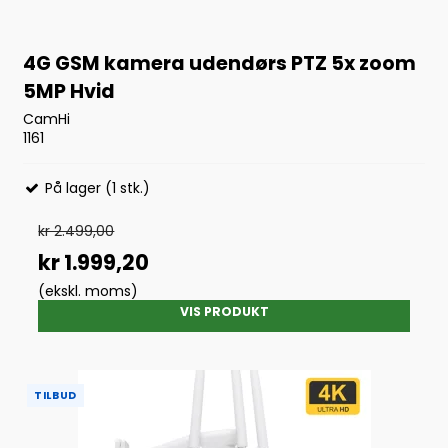
4G GSM kamera udendørs PTZ 5x zoom
5MP Hvid
CamHi
1161
På lager (1 stk.)
kr 2.499,00
kr 1.999,20
(ekskl. moms)
VIS PRODUKT
TILBUD